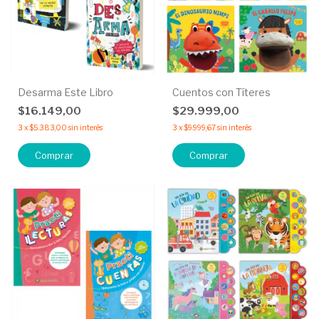
Desarma Este Libro
Cuentos con Títeres
$16.149,00
$29.999,00
3
x
$5.383,00
sin interés
3
x
$9.999,67
sin interés
Comprar
Comprar