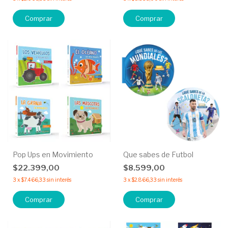
Comprar
Comprar
Pop Ups en Movimiento
Que sabes de Futbol
$22.399,00
$8.599,00
3
x
$7.466,33
sin interés
3
x
$2.866,33
sin interés
Comprar
Comprar