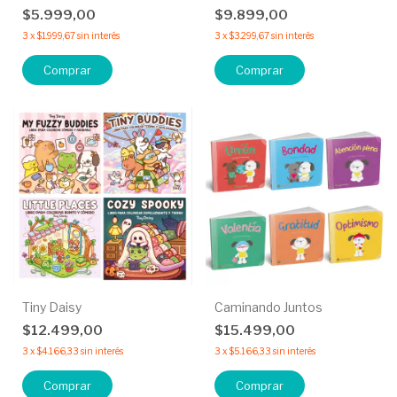
$5.999,00
$9.899,00
3
x
$1.999,67
sin interés
3
x
$3.299,67
sin interés
Comprar
Comprar
Tiny Daisy
Caminando Juntos
$12.499,00
$15.499,00
3
x
$4.166,33
sin interés
3
x
$5.166,33
sin interés
Comprar
Comprar