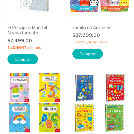
El Principito Mundial -
Familia de Animales
Nuevo formato
$27.999,00
$7.499,00
3
x
$9.333,00
sin interés
3
x
$2.499,67
sin interés
Comprar