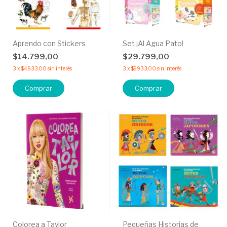
Aprendo con Stickers
Set ¡Al Agua Pato!
$14.799,00
$29.799,00
3
x
$4.933,00
sin interés
3
x
$9.933,00
sin interés
Comprar
Comprar
Colorea a Taylor
Pequeñas Historias de