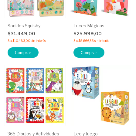
Sonidos Squishy
Luces Mágicas
$31.449,00
$25.999,00
3
x
$10.483,00
sin interés
3
x
$8.666,33
sin interés
Comprar
Comprar
365 Dibujos y Actividades
Leo y Juego