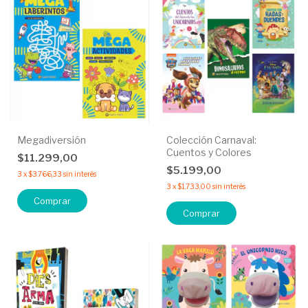
Megadiversión
Colección Carnaval:
Cuentos y Colores
$11.299,00
$5.199,00
3
x
$3.766,33
sin interés
3
x
$1.733,00
sin interés
Comprar
Comprar