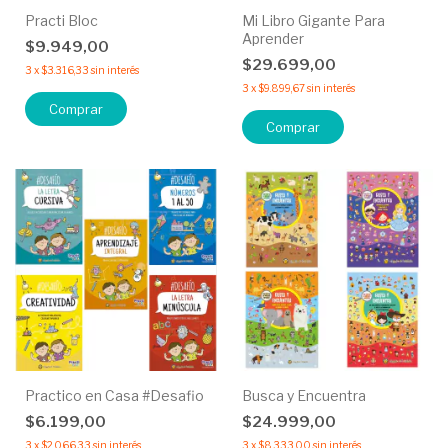
Practi Bloc
Mi Libro Gigante Para
Aprender
$9.949,00
$29.699,00
3
x
$3.316,33
sin interés
3
x
$9.899,67
sin interés
Comprar
Comprar
Practico en Casa #Desafio
Busca y Encuentra
$6.199,00
$24.999,00
3
x
$2.066,33
sin interés
3
x
$8.333,00
sin interés