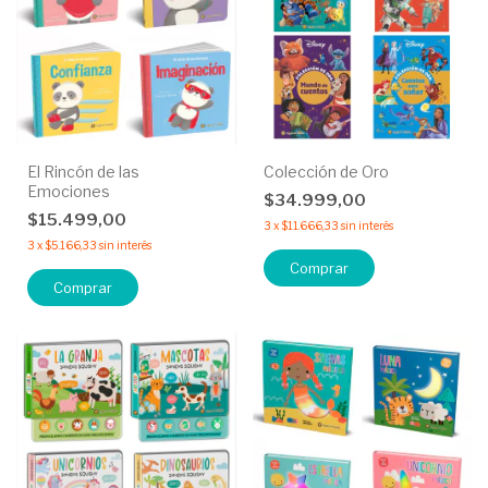
El Rincón de las
Colección de Oro
Emociones
$34.999,00
$15.499,00
3
x
$11.666,33
sin interés
3
x
$5.166,33
sin interés
Comprar
Comprar