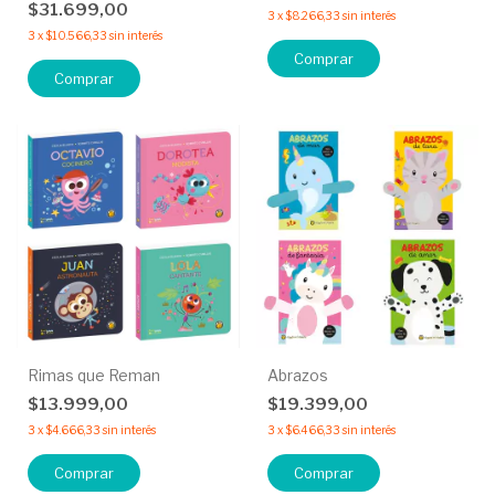
$31.699,00
3
x
$8.266,33
sin interés
3
x
$10.566,33
sin interés
Comprar
Comprar
Rimas que Reman
Abrazos
$13.999,00
$19.399,00
3
x
$4.666,33
sin interés
3
x
$6.466,33
sin interés
Comprar
Comprar