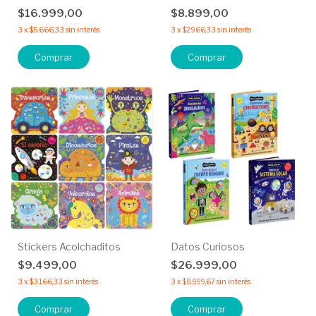
$16.999,00
$8.899,00
3
x
$5.666,33
sin interés
3
x
$2.966,33
sin interés
Comprar
Comprar
Stickers Acolchaditos
Datos Curiosos
$9.499,00
$26.999,00
3
x
$3.166,33
sin interés
3
x
$8.999,67
sin interés
Comprar
Comprar