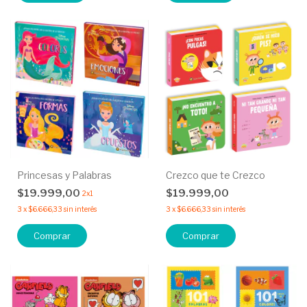
Princesas y Palabras
Crezco que te Crezco
$19.999,00
$19.999,00
2x1
3
x
$6.666,33
sin interés
3
x
$6.666,33
sin interés
Comprar
Comprar