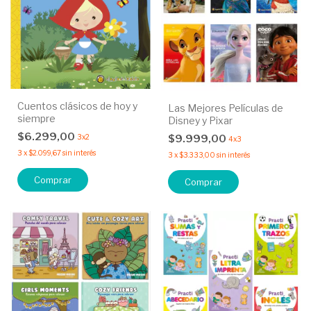
Cuentos clásicos de hoy y
Las Mejores Películas de
siempre
Disney y Pixar
$6.299,00
$9.999,00
3x2
4x3
3
x
$2.099,67
sin interés
3
x
$3.333,00
sin interés
Comprar
Comprar