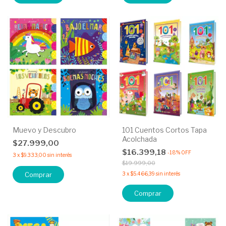
Muevo y Descubro
101 Cuentos Cortos Tapa
Acolchada
$27.999,00
$16.399,18
-
18
%
OFF
3
x
$9.333,00
sin interés
$19.999,00
Comprar
3
x
$5.466,39
sin interés
Comprar