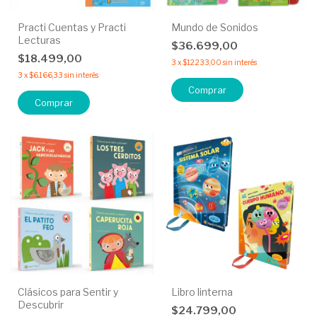
Practi Cuentas y Practi
Mundo de Sonidos
Lecturas
$36.699,00
$18.499,00
3
x
$12.233,00
sin interés
3
x
$6.166,33
sin interés
Comprar
Comprar
Clásicos para Sentir y
Libro linterna
Descubrir
$24.799,00