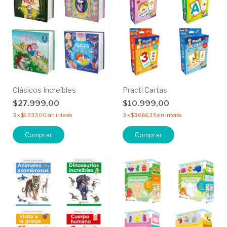
Clásicos Increíbles
Practi Cartas
$27.999,00
$10.999,00
3
x
$9.333,00
sin interés
3
x
$3.666,33
sin interés
Comprar
Comprar