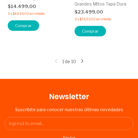
Grandes Mitos Tapa Dura
$14.499,00
$23.499,00
3
x
$4.833,00
sin interés
3
x
$7.833,00
sin interés
Comprar
1
de
10
Newsletter
Suscribite para conocer nuestras últimas novedades