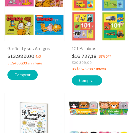
Garfield y sus Amigos
101 Palabras
$13.999,00
$16.727,18
4x3
-
18
%
OFF
$20.399,00
3
x
$4.666,33
sin interés
3
x
$5.575,73
sin interés
Comprar
Comprar