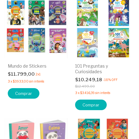
Mundo de Stickers
101 Preguntas y
Curiosidades
$11.799,00
2x1
$10.249,18
-
18
%
OFF
3
x
$3.933,00
sin interés
$12.499,00
Comprar
3
x
$3.416,39
sin interés
Comprar