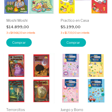
Moshi Moshi
Practico en Casa
$14.899,00
$5.199,00
3
x
$4.966,33
sin interés
3
x
$1.733,00
sin interés
Comprar
Comprar
Terrorcitos
Juego y Borro