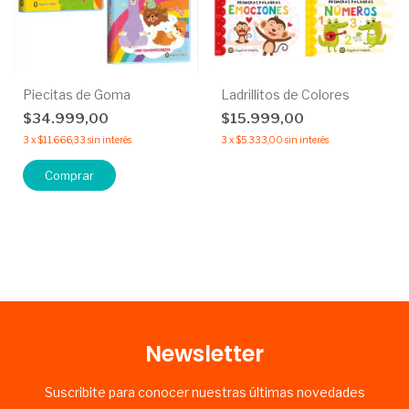
Piecitas de Goma
Ladrillitos de Colores
$34.999,00
$15.999,00
3
x
$11.666,33
sin interés
3
x
$5.333,00
sin interés
Comprar
Newsletter
Suscribite para conocer nuestras últimas novedades