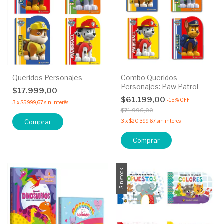
Queridos Personajes
Combo Queridos
Personajes: Paw Patrol
$17.999,00
$61.199,00
-
15
%
OFF
3
x
$5.999,67
sin interés
$71.996,00
Comprar
3
x
$20.399,67
sin interés
Sin stock