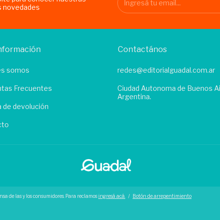
s novedades
nformación
Contactános
es somos
redes@editorialguadal.com.ar
tas Frecuentes
Ciudad Autonoma de Buenos Ai
Argentina.
ca de devolución
cto
nsa de las y los consumidores. Para reclamos
ingresá acá.
/
Botón de arrepentimiento