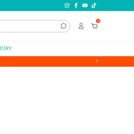
0
STORY