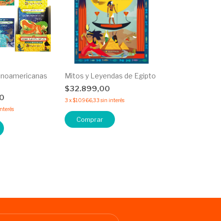
inoamericanas
Mitos y Leyendas de Egipto
$32.899,00
00
3
x
$10.966,33
sin interés
interés