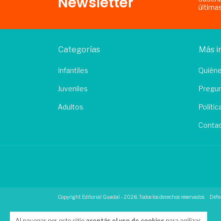
Newsletter
última
Categorías
Más i
Infantiles
Quién
Juveniles
Pregun
Adultos
Políti
Conta
Copyright Editorial Guadal - 2026. Todos los derechos reservados.
Defe
Al navegar por este sitio
aceptás el uso de cookies
para agilizar