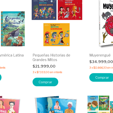
mérica Latina
Pequeñas Historias de
Muyerengué
Grandes Mitos
$34.999,0
$21.999,00
terés
3
x
$11.666,33
sin i
3
x
$7.333,00
sin interés
Comprar