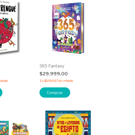
365 Fantasy
0
$29.999,00
nterés
3
x
$9.999,67
sin interés