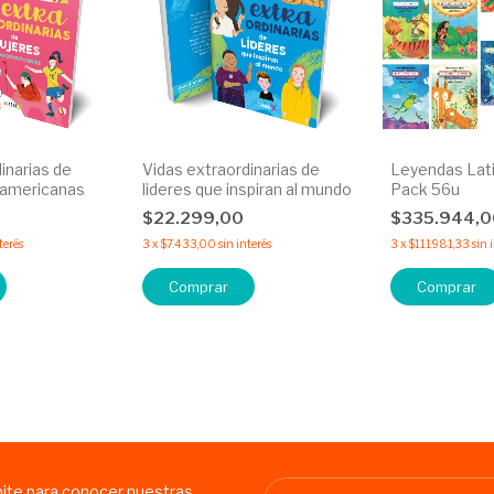
inarias de
Vidas extraordinarias de
Leyendas Lat
oamericanas
lideres que inspiran al mundo
Pack 56u
$22.299,00
$335.944,
terés
3
x
$7.433,00
sin interés
3
x
$111.981,33
sin 
bite para conocer nuestras