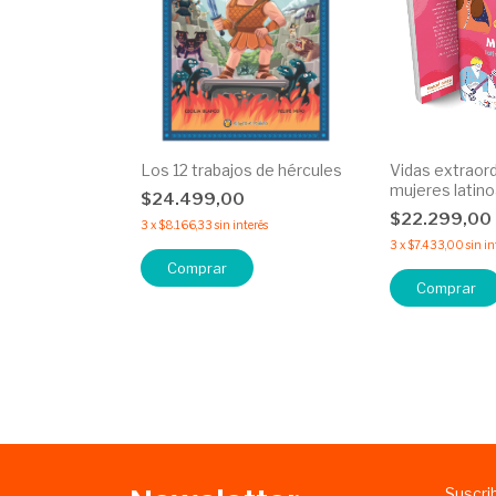
Los 12 trabajos de hércules
Vidas extraord
mujeres latin
$24.499,00
$22.299,00
3
x
$8.166,33
sin interés
3
x
$7.433,00
sin in
Suscri