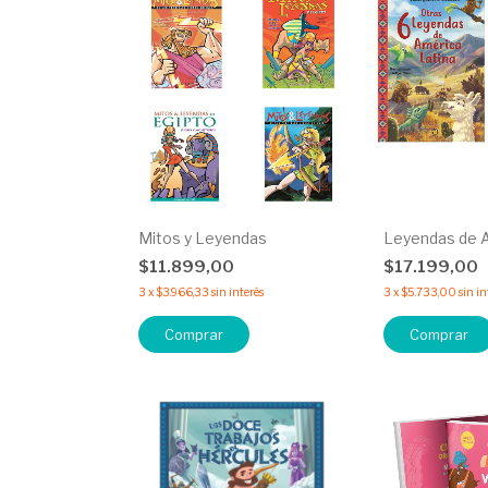
Mitos y Leyendas
Leyendas de A
$11.899,00
$17.199,00
3
x
$3.966,33
sin interés
3
x
$5.733,00
sin in
Comprar
Comprar