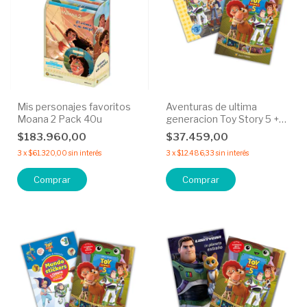
Mis personajes favoritos
Aventuras de ultima
Moana 2 Pack 40u
generacion Toy Story 5 +
Compañeros de aventuras
$183.960,00
$37.459,00
30% OFF
3
x
$61.320,00
sin interés
3
x
$12.486,33
sin interés