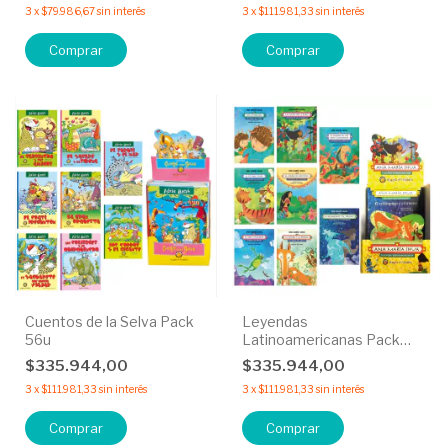
3
x
$79.986,67
sin interés
3
x
$111.981,33
sin interés
Cuentos de la Selva Pack
Leyendas
56u
Latinoamericanas Pack
56u
$335.944,00
$335.944,00
3
x
$111.981,33
sin interés
3
x
$111.981,33
sin interés