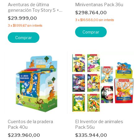
Aventuras de última
Miniventanas Pack 36u
generación Toy Story 5 +
$298.764,00
¡Hechos Para jugar! Toy
$29.999,00
3
x
$99.588,00
sin interés
Story 4 - 50% OFF
3
x
$9.999,67
sin interés
Cuentos de la pradera
El Inventor de animales
Pack 40u
Pack 56u
$239.960,00
$335.944,00