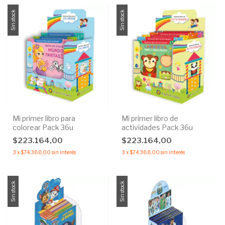
Sin stock
Sin stock
Mi primer libro para
Mi primer libro de
colorear Pack 36u
actividades Pack 36u
$223.164,00
$223.164,00
3
x
$74.388,00
sin interés
3
x
$74.388,00
sin interés
Sin stock
Sin stock