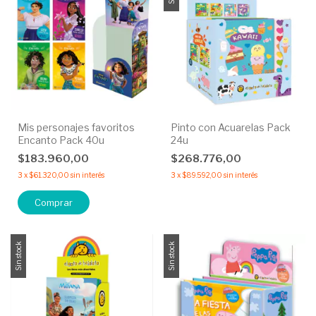
Mis personajes favoritos
Pinto con Acuarelas Pack
Encanto Pack 40u
24u
$183.960,00
$268.776,00
3
x
$61.320,00
sin interés
3
x
$89.592,00
sin interés
Sin stock
Sin stock