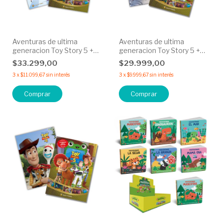
Aventuras de ultima
Aventuras de ultima
generacion Toy Story 5 +
generacion Toy Story 5 +
Juguetes al recate - 30%
Un planeta extraño
$33.299,00
$29.999,00
OFF
Lightyear - 50% OFF
3
x
$11.099,67
sin interés
3
x
$9.999,67
sin interés