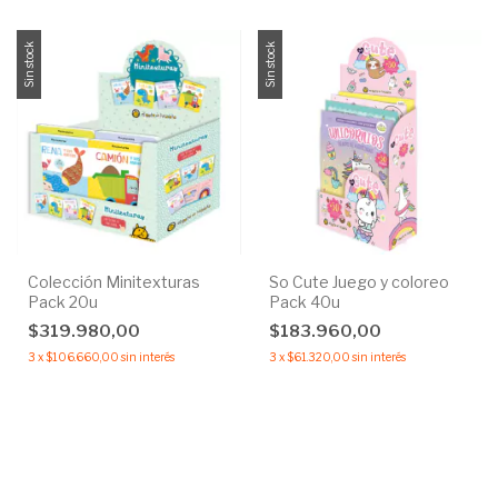
Sin stock
Sin stock
Colección Minitexturas
So Cute Juego y coloreo
Pack 20u
Pack 40u
$319.980,00
$183.960,00
3
x
$106.660,00
sin interés
3
x
$61.320,00
sin interés