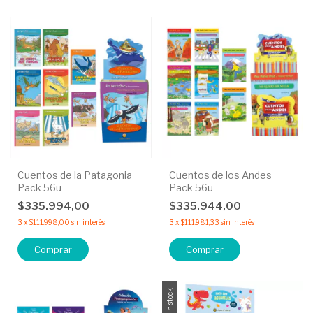
Cuentos de la Patagonia
Cuentos de los Andes
Pack 56u
Pack 56u
$335.994,00
$335.944,00
3
x
$111.998,00
sin interés
3
x
$111.981,33
sin interés
Sin stock