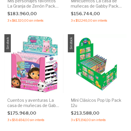
Mis personajes favoritos
Minicuentos La casa de
La Granja de Zenón Pack
muñecas de Gabby Pack
40u
56u
$183.960,00
$156.744,00
3
x
$61.320,00
sin interés
3
x
$52.248,00
sin interés
Sin stock
Sin stock
Cuentos y aventuras La
Mini Clásicos Pop Up Pack
casa de muñecas de Gabby
12u
Pack 32u
$175.968,00
$213.588,00
3
x
$58.656,00
sin interés
3
x
$71.196,00
sin interés