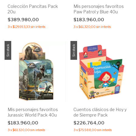
Colección Pancitas Pack
Mis personajes favoritos
20u
Paw Patrol y Blue 40u
$389.980,00
$183.960,00
3
x
$129.993,33
sin interés
3
x
$61.320,00
sin interés
Sin stock
Sin stock
Mis personajes favoritos
Cuentos clásicos de Hoy y
Jurassic World Pack 40u
de Siempre Pack
$183.960,00
$226.764,00
3
x
$61.320,00
sin interés
3
x
$75.588,00
sin interés