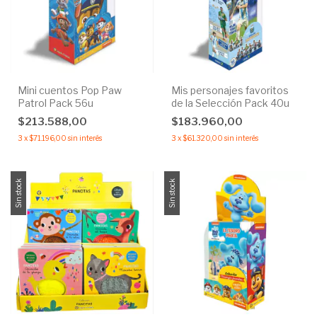
Mini cuentos Pop Paw
Mis personajes favoritos
Patrol Pack 56u
de la Selección Pack 40u
$213.588,00
$183.960,00
3
x
$71.196,00
sin interés
3
x
$61.320,00
sin interés
Sin stock
Sin stock