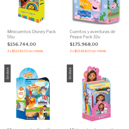
Minicuentos Disney Pack
Cuentos y aventuras de
56u
Peppa Pack 32u
$156.744,00
$175.968,00
3
x
$52.248,00
sin interés
3
x
$58.656,00
sin interés
Sin stock
Sin stock