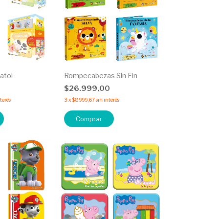
ato!
Rompecabezas Sin Fin
0
$26.999,00
nterés
3
x
$8.999,67
sin interés
Comprar