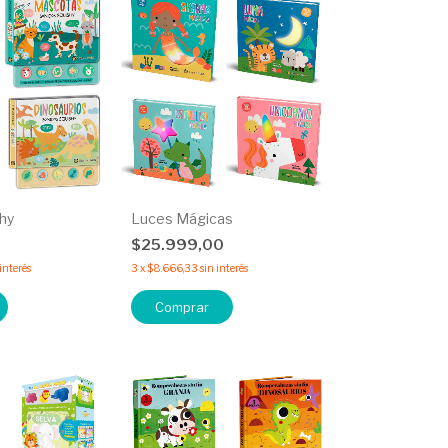
hy
Luces Mágicas
$25.999,00
 interés
3
x
$8.666,33
sin interés
Comprar