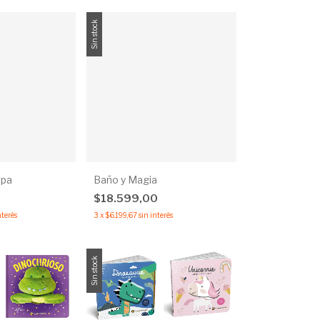
Sin stock
lpa
Baño y Magia
$18.599,00
nterés
3
x
$6.199,67
sin interés
Sin stock