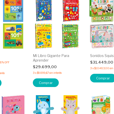
Mi Libro Gigante Para
Sonidos Squis
Aprender
$31.449,00
18
%
OFF
$29.699,00
3
x
$10.483,00
sin
3
x
$9.899,67
sin interés
terés
Comprar
Comprar