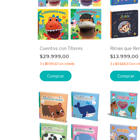
Cuentos con Títeres
Rimas que Re
$29.999,00
$13.999,00
3
x
$9.999,67
sin interés
3
x
$4.666,33
sin in
Comprar
Comprar