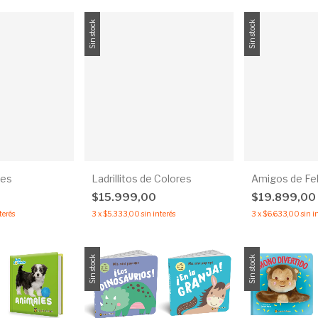
Sin stock
Sin stock
ces
Ladrillitos de Colores
Amigos de Fe
$15.999,00
$19.899,00
terés
3
x
$5.333,00
sin interés
3
x
$6.633,00
sin i
Sin stock
Sin stock