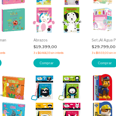
man
Abrazos
Set ¡Al Agua P
$19.399,00
$29.799,0
terés
3
x
$6.466,33
sin interés
3
x
$9.933,00
sin i
Comprar
Comprar