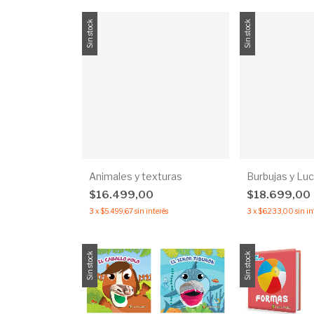
Sin stock
Sin stock
Animales y texturas
Burbujas y Lu
$16.499,00
$18.699,00
3
x
$5.499,67
sin interés
3
x
$6.233,00
sin in
Sin stock
Sin stock