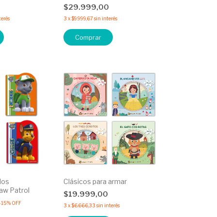
0
$29.999,00
terés
3
x
$9.999,67
sin interés
Comprar
dos
Clásicos para armar
aw Patrol
$19.999,00
-
15
%
OFF
3
x
$6.666,33
sin interés