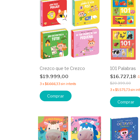
Crezco que te Crezco
101 Palabras
$19.999,00
$16.727,18
-
$20.399,00
3
x
$6.666,33
sin interés
3
x
$5.575,73
sin in
Comprar
Comprar