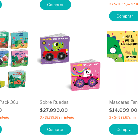
Comprar
3
x
$20.399,67
sin i
Pack 36u
Sobre Ruedas
Mascaras Fan
0
$27.899,00
$14.699,0
interés
3
x
$9.299,67
sin interés
3
x
$4.899,67
sin in
Comprar
Comprar