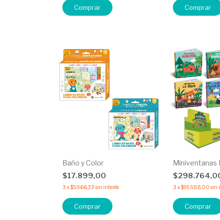
Comprar
Comprar
Baño y Color
Miniventanas 
$17.899,00
$298.764,0
3
x
$5.966,33
sin interés
3
x
$99.588,00
sin 
Comprar