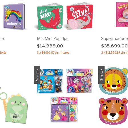
he
Mis Mini Pop Ups
Supermarione
$14.999,00
$35.699,0
nterés
3
x
$4.999,67
sin interés
3
x
$11.899,67
sin i
Sin stock
Sin stock