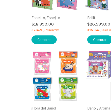
Espejito, Espejito
Brillitos
$18.899,00
$26.599,00
3
x
$6.299,67
sin interés
3
x
$8.866,33
sin i
Comprar
Comprar
¡Hora del Baño!
Baño y Aroma