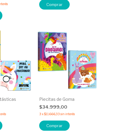
nterés
Comprar
tásticas
Piecitas de Goma
0
$34.999,00
terés
3
x
$11.666,33
sin interés
Comprar