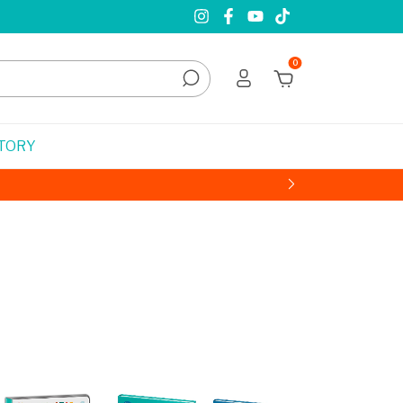
0
STORY