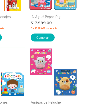
sonajes
¡Al Agua! Peppa Pig
$17.999,00
terés
3
x
$5.999,67
sin interés
Comprar
iones
Amigos de Peluche