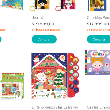
Upalalá
Queridos Per
$19.999,00
$17.999,00
nterés
3
x
$6.666,33
sin interés
3
x
$5.999,67
sin in
Comprar
Comprar
El Reno Renzo y las Estrellas
Gira las Emoc