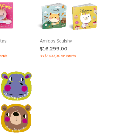
tas
Amigos Squishy
0
$16.299,00
nterés
3
x
$5.433,00
sin interés