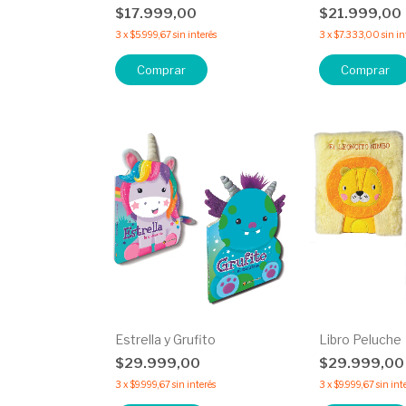
$17.999,00
$21.999,00
3
x
$5.999,67
sin interés
3
x
$7.333,00
sin in
Comprar
Comprar
Estrella y Grufito
Libro Peluche
$29.999,00
$29.999,0
3
x
$9.999,67
sin interés
3
x
$9.999,67
sin int