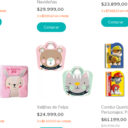
Navideñas
$23.899,0
$29.999,00
terés
3
x
$7.966,33
sin in
3
x
$9.999,67
sin interés
Comprar
Valijitas de Felpa
Combo Queri
Personajes: P
0
$24.999,00
$61.199,00
erés
3
x
$8.333,00
sin interés
$71.996,00