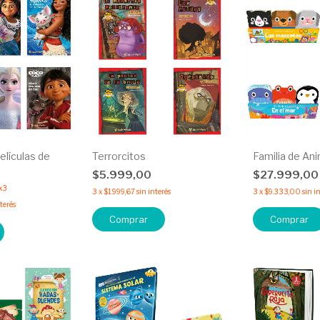
elículas de
Terrorcitos
Familia de An
$5.999,00
$27.999,0
x3
3
x
$1.999,67
sin interés
3
x
$9.333,00
sin i
nterés
Comprar
Comprar