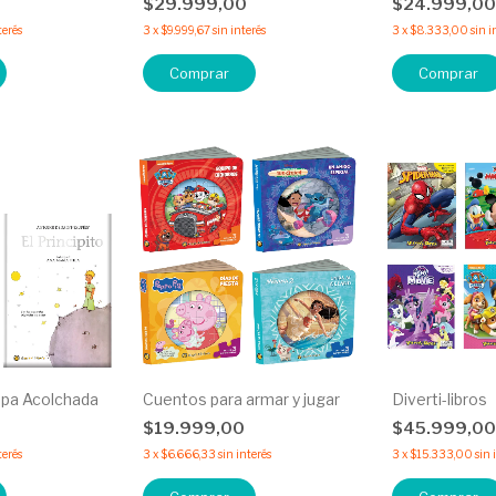
$29.999,00
$24.999,0
terés
3
x
$9.999,67
sin interés
3
x
$8.333,00
sin i
Comprar
Comprar
Tapa Acolchada
Cuentos para armar y jugar
Diverti-libros
$19.999,00
$45.999,0
terés
3
x
$6.666,33
sin interés
3
x
$15.333,00
sin 