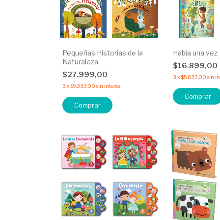
Pequeñas Historias de la
Había una vez
Naturaleza
$16.899,00
$27.999,00
3
x
$5.633,00
sin i
3
x
$9.333,00
sin interés
Comprar
Comprar