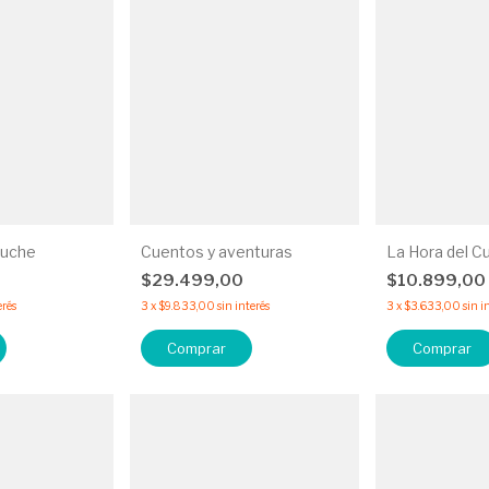
luche
Cuentos y aventuras
La Hora del C
0
$29.499,00
$10.899,00
erés
3
x
$9.833,00
sin interés
3
x
$3.633,00
sin i
Comprar
Comprar