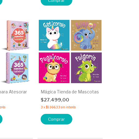
Comprar
para Atesorar
Mágica Tienda de Mascotas
0
$27.499,00
erés
3
x
$9.166,33
sin interés
Comprar