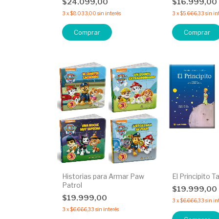
$24.099,00
$16.999,00
3
x
$8.033,00
sin interés
3
x
$5.666,33
sin in
Comprar
Comprar
Historias para Armar Paw
El Principito 
Patrol
$19.999,00
$19.999,00
3
x
$6.666,33
sin in
3
x
$6.666,33
sin interés