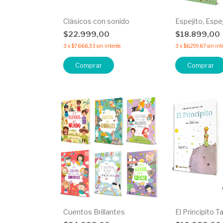
Clásicos con sonido
Espejito, Espe
$22.999,00
$18.899,00
3
x
$7.666,33
sin interés
3
x
$6.299,67
sin int
Comprar
Comprar
Cuentos Brillantes
El Principito 