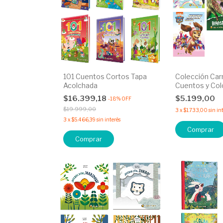
101 Cuentos Cortos Tapa
Colección Car
Acolchada
Cuentos y Col
$16.399,18
$5.199,00
-
18
%
OFF
$19.999,00
3
x
$1.733,00
sin in
3
x
$5.466,39
sin interés
Comprar
Comprar