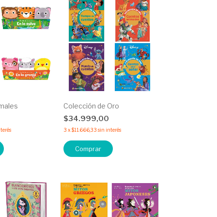
imales
Colección de Oro
0
$34.999,00
nterés
3
x
$11.666,33
sin interés
Comprar