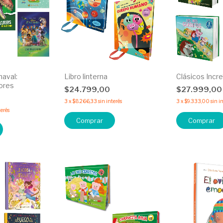
naval:
Libro linterna
Clásicos Incre
ores
$24.799,00
$27.999,0
3
x
$8.266,33
sin interés
3
x
$9.333,00
sin i
terés
Comprar
Comprar