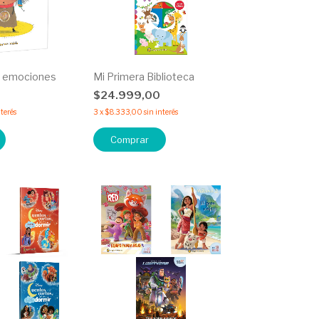
as emociones
Mi Primera Biblioteca
$24.999,00
nterés
3
x
$8.333,00
sin interés
Comprar