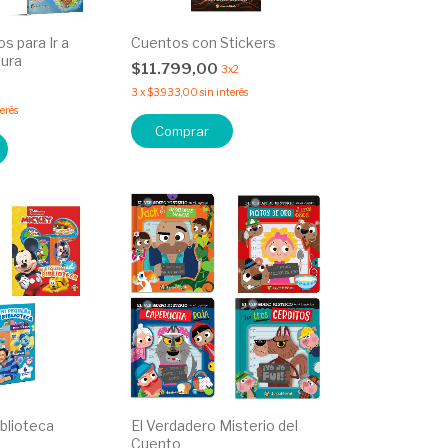
s para Ir a
Cuentos con Stickers
Dura
$11.799,00
3x2
3
x
$3.933,00
sin interés
terés
Comprar
blioteca
El Verdadero Misterio del
Cuento