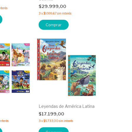
0
$29.999,00
nterés
3
x
$9.999,67
sin interés
Comprar
Leyendas de América Latina
0
$17.199,00
interés
3
x
$5.733,00
sin interés