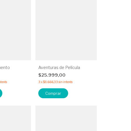
uento
Aventuras de Película
$25.999,00
nterés
3
x
$8.666,33
sin interés
Comprar