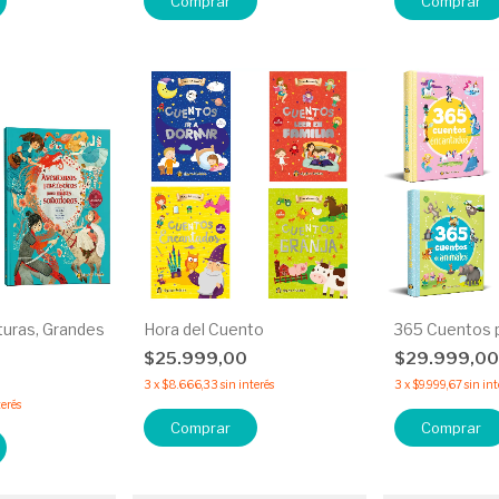
Comprar
Comprar
uras, Grandes
Hora del Cuento
365 Cuentos 
$25.999,00
$29.999,0
3
x
$8.666,33
sin interés
3
x
$9.999,67
sin int
terés
Comprar
Comprar