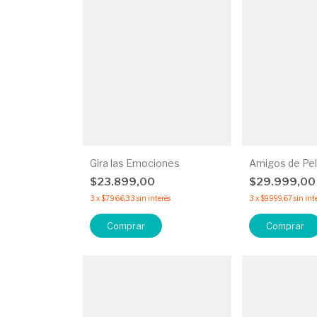
Gira las Emociones
Amigos de Pe
$23.899,00
$29.999,0
3
x
$7.966,33
sin interés
3
x
$9.999,67
sin int
Comprar
Comprar