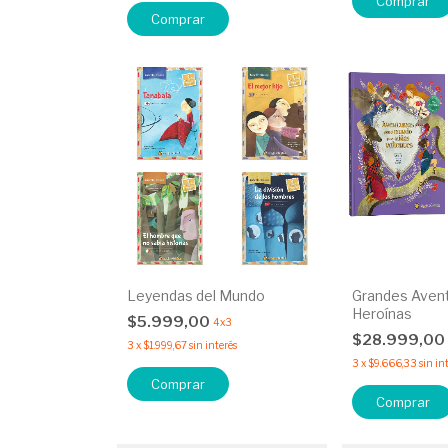
Comprar
Comprar
Leyendas del Mundo
Grandes Avent
Heroínas
$5.999,00
4x3
$28.999,00
3
x
$1.999,67
sin interés
3
x
$9.666,33
sin in
Comprar
Comprar