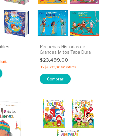
íbles
Pequeñas Historias de
Grandes Mitos Tapa Dura
0
$23.499,00
nterés
3
x
$7.833,00
sin interés
Comprar