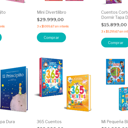
jito
Mini Divertilibro
Cuentos Corto
Dormir Tapa 
$29.999,00
$15.899,00
erés
3
x
$9.999,67
sin interés
3
x
$5.299,67
sin in
Comprar
Comprar
Tapa Dura
365 Cuentos
Mi Pequeña Bi