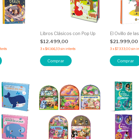
Libros Clásicos con Pop Up
El Ovillo de l
$12.499,00
$21.999,00
nterés
3
x
$4.166,33
sin interés
3
x
$7.333,00
sin i
Comprar