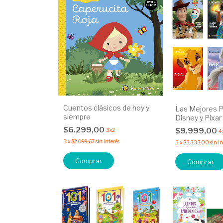
Cuentos clásicos de hoy y
Las Mejores P
siempre
Disney y Pixar
$6.299,00
$9.999,00
3x2
4
3
x
$2.099,67
sin interés
3
x
$3.333,00
sin i
Comprar
Comprar