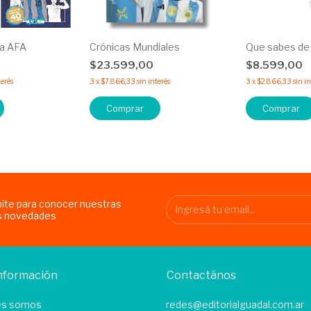
ga AFA
Crónicas Mundiales
Que sabes de
$23.599,00
$8.599,00
terés
3
x
$7.866,33
sin interés
3
x
$2.866,33
sin i
Comprar
bite para conocer nuestras
s novedades
nformación
Contactános
es somos
redes@editorialguadal.com.ar