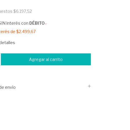
0
puestos
$6.197,52
SIN interés con
DÉBITO
nterés de
$2.499,67
detalles
de envío