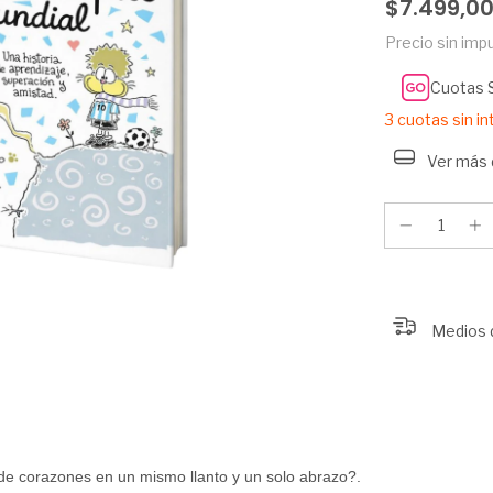
$7.499,0
Precio sin im
Cuotas 
3
cuotas sin i
Ver más 
Medios 
 de corazones en un mismo llanto y un solo abrazo?.