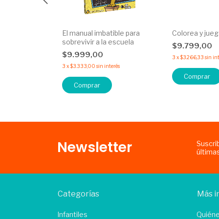
Libro - AFA
El manual imbatible para
Colorea y jue
sobrevivir a la escuela
$9.799,00
$9.999,00
erés
3
x
$3.266,33
sin in
3
x
$3.333,00
sin interés
Comprar
Newsletter
Suscri
última
Categorías
Más i
Infantiles
Quién