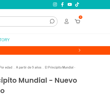
0
STORY
Por edad
.
A partir de 9 años
.
El Principito Mundial -
ncipito Mundial - Nuevo
to