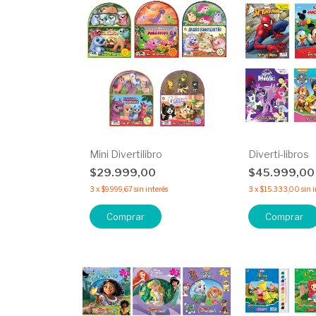
Mini Divertilibro
Diverti-libros
$29.999,00
$45.999,0
3
x
$9.999,67
sin interés
3
x
$15.333,00
sin 
Comprar
Comprar