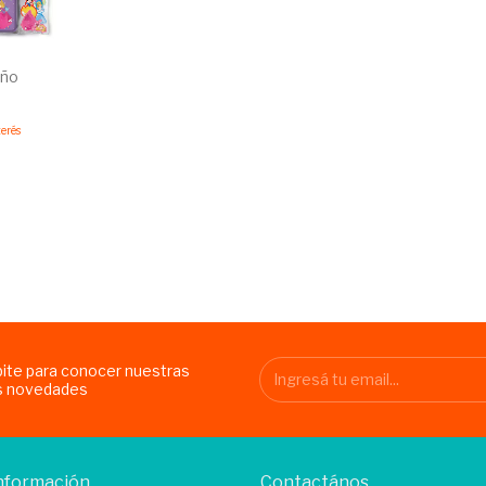
año
terés
bite para conocer nuestras
s novedades
nformación
Contactános