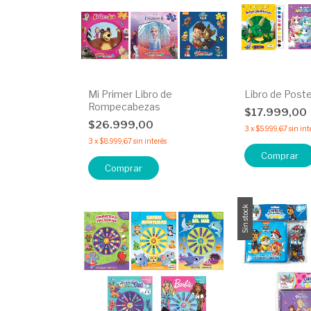
Mi Primer Libro de
Libro de Poste
Rompecabezas
$17.999,00
$26.999,00
3
x
$5.999,67
sin int
3
x
$8.999,67
sin interés
Comprar
Comprar
Sin stock