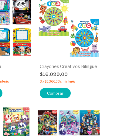
a
Crayones Creativos Bilingüe
0
$16.099,00
interés
3
x
$5.366,33
sin interés
Comprar