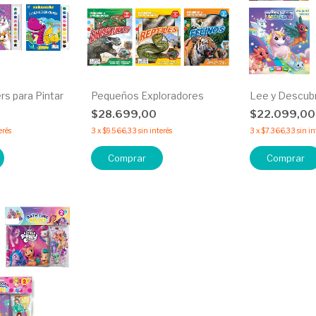
rs para Pintar
Pequeños Exploradores
Lee y Descub
$28.699,00
$22.099,0
erés
3
x
$9.566,33
sin interés
3
x
$7.366,33
sin in
Comprar
Comprar