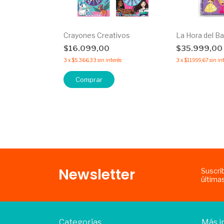
Crayones Creativos
La Hora del B
$16.099,00
$35.999,00
3
x
$5.366,33
sin interés
3
x
$11.999,67
sin in
Comprar
Newsletter
Suscri
última
Categorías
Más i