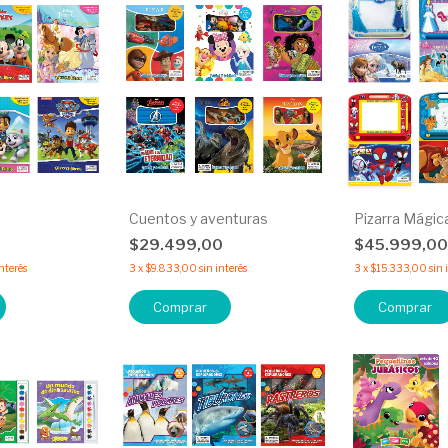
Cuentos y aventuras
Pizarra Mágic
0
$29.499,00
$45.999,0
interés
3
x
$9.833,00
sin interés
3
x
$15.333,00
sin 
Comprar
Comprar