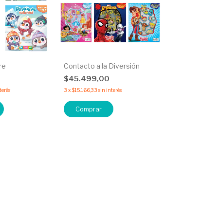
re
Contacto a la Diversión
0
$45.499,00
terés
3
x
$15.166,33
sin interés
Comprar