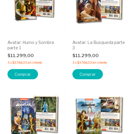
Avatar: Humo y Sombra
Avatar: La Busqueda parte
parte 1
3
$11.299,00
$11.299,00
3
x
$3.766,33
sin interés
3
x
$3.766,33
sin interés