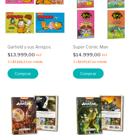
Garfield y sus Amigos
Super Cómic Man
$13.999,00
$14.999,00
4x3
4x3
3
x
$4.666,33
sin interés
3
x
$4.999,67
sin interés
Comprar
Comprar