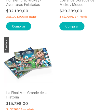
Por siempre, Mickey -
Los años Dorados de
Aventuras Enlatadas
Mickey Mouse
$32.199,00
$29.399,00
3
x
$10.733,00
sin interés
3
x
$9.799,67
sin interés
Comprar
Sin stock
La Final Mas Grande de la
Historia
$15.799,00
3
x
$5.266,33
sin interés