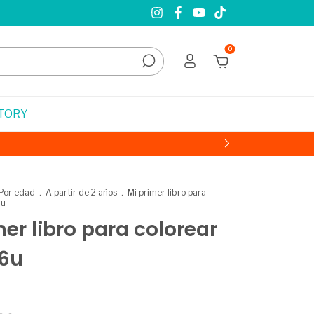
0
STORY
Por edad
.
A partir de 2 años
.
Mi primer libro para
6u
mer libro para colorear
36u