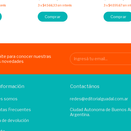
terés
3
x
$4.566,33
sin interés
3
x
$4.899,67
sin in
Comprar
Comprar
bite para conocer nuestras
s novedades
nformación
Contactános
es somos
redes@editorialguadal.com.ar
tas Frecuentes
Ciudad Autonoma de Buenos Ai
Argentina.
ca de devolución