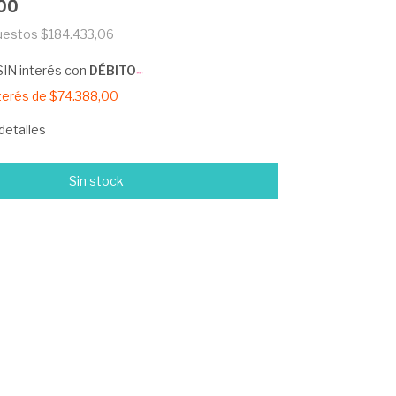
00
puestos
$184.433,06
SIN interés con
DÉBITO
nterés de
$74.388,00
detalles