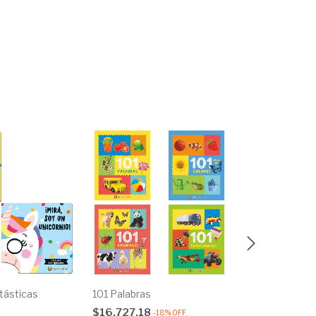
tásticas
101 Palabras
Caminando Ju
0
$16.727,18
$15.499,0
-
18
%
OFF