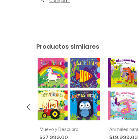
Compartir
Productos similares
ito
Muevo y Descubro
Animales para
$27.999,00
$19.999,00