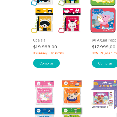
Upalalá
¡Al Agua! Pepp
$19.999,00
$17.999,00
3
x
$6.666,33
sin interés
3
x
$5.999,67
sin int
Comprar
Comprar