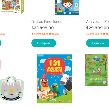
Gira las Emociones
Amigos de Pe
$23.899,00
$29.999,0
terés
3
x
$7.966,33
sin interés
3
x
$9.999,67
sin int
Comprar
Comprar