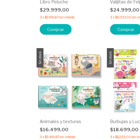
Libro Peluche
Valijitas de Fe
$29.999,00
$24.999,0
3
x
$9.999,67
sin interés
3
x
$8.333,00
sin i
Comprar
Comprar
Sin stock
Sin stock
Animales y texturas
Burbujas y Lu
$16.499,00
$18.699,00
3
x
$5.499,67
sin interés
3
x
$6.233,00
sin in