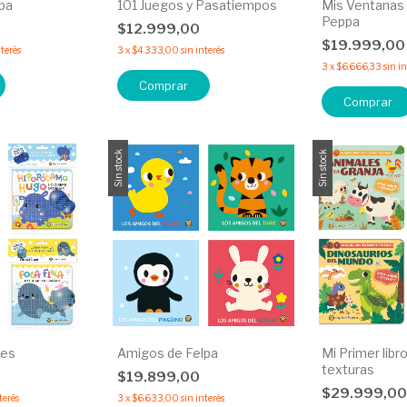
lpa
101 Juegos y Pasatiempos
Mis Ventanas
Peppa
0
$12.999,00
$19.999,0
nterés
3
x
$4.333,00
sin interés
3
x
$6.666,33
sin i
Comprar
Comprar
Sin stock
Sin stock
ces
Amigos de Felpa
Mi Primer libr
texturas
$19.899,00
$29.999,0
terés
3
x
$6.633,00
sin interés