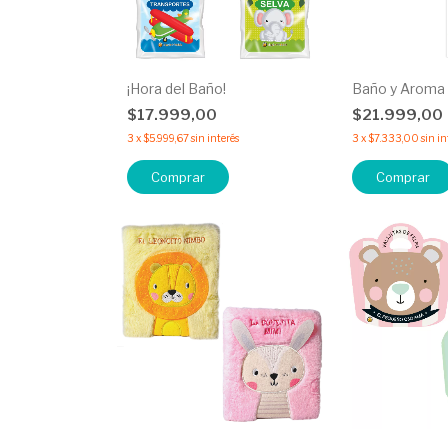
¡Hora del Baño!
Baño y Aroma
$17.999,00
$21.999,00
3
x
$5.999,67
sin interés
3
x
$7.333,00
sin in
Comprar
Comprar