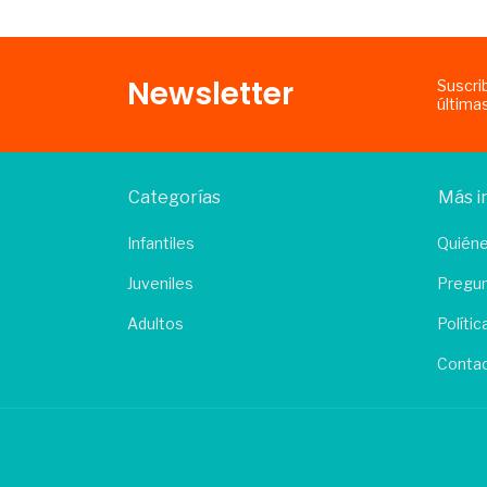
Newsletter
Suscri
última
Categorías
Más i
Infantiles
Quién
Juveniles
Pregun
Adultos
Políti
Conta