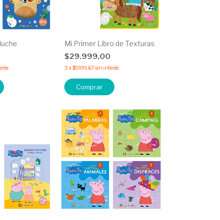
luche
Mi Primer Libro de Texturas
0
$29.999,00
erés
3
x
$9.999,67
sin interés
Comprar