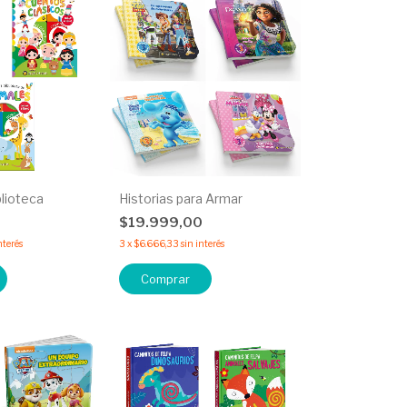
blioteca
Historias para Armar
0
$19.999,00
nterés
3
x
$6.666,33
sin interés
Comprar