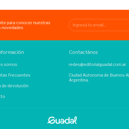
bite para conocer nuestras
s novedades
nformación
Contactános
es somos
redes@editorialguadal.com.ar
tas Frecuentes
Ciudad Autonoma de Buenos Ai
Argentina.
ca de devolución
cto