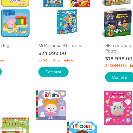
a Pig
Mi Pequeña Biblioteca
Historias par
Patrol
$24.999,00
$19.999,0
erés
3
x
$8.333,00
sin interés
3
x
$6.666,33
sin i
Comprar
Comprar