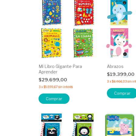
Mi Libro Gigante Para
Abrazos
Aprender
$19.399,00
$29.699,00
3
x
$6.466,33
sin in
3
x
$9.899,67
sin interés
Comprar
Comprar