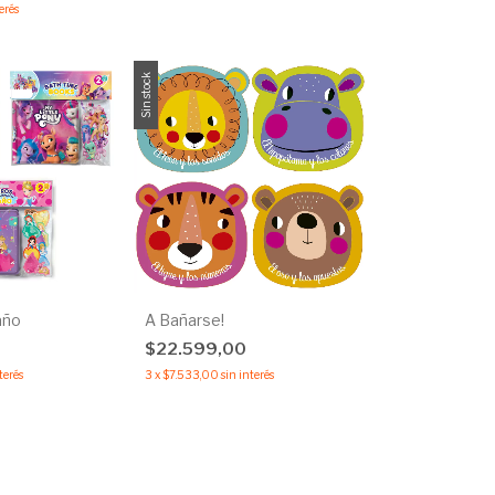
erés
Sin stock
año
A Bañarse!
0
$22.599,00
terés
3
x
$7.533,00
sin interés