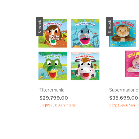
Sin stock
Sin stock
Titeremania
Supermarione
$29.799,00
$35.699,00
3
x
$9.933,00
sin interés
3
x
$11.899,67
sin in