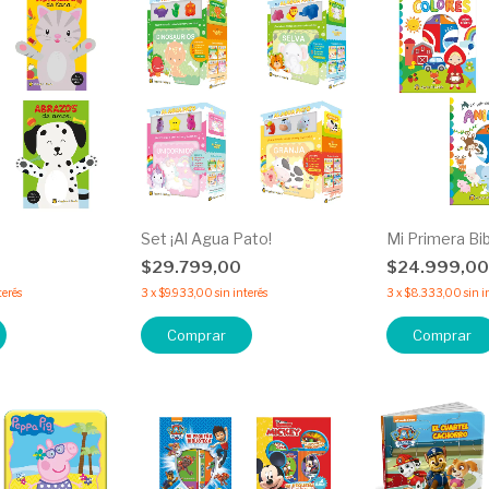
Set ¡Al Agua Pato!
Mi Primera Bi
$29.799,00
$24.999,0
terés
3
x
$9.933,00
sin interés
3
x
$8.333,00
sin i
Comprar
Comprar