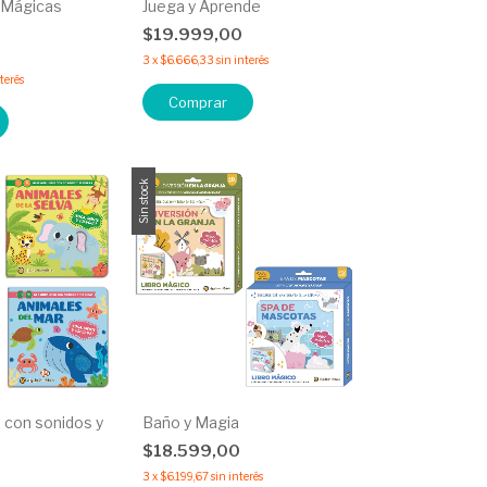
 Mágicas
Juega y Aprende
$19.999,00
0
3
x
$6.666,33
sin interés
nterés
Comprar
Sin stock
o con sonidos y
Baño y Magia
$18.599,00
0
3
x
$6.199,67
sin interés