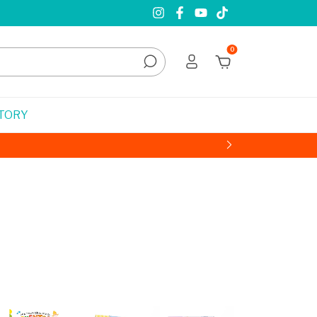
0
STORY