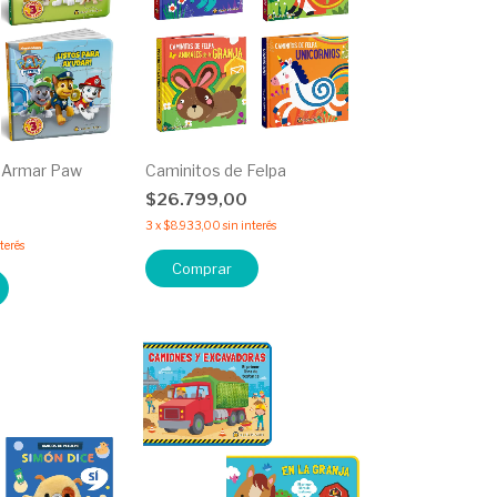
a Armar Paw
Caminitos de Felpa
$26.799,00
0
3
x
$8.933,00
sin interés
nterés
Comprar