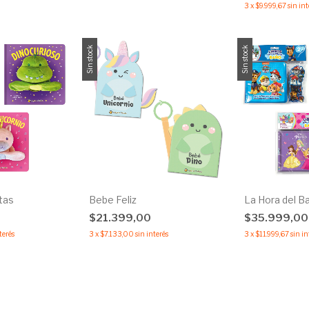
3
x
$9.999,67
sin int
Sin stock
Sin stock
tas
Bebe Feliz
La Hora del B
$21.399,00
$35.999,0
terés
3
x
$7.133,00
sin interés
3
x
$11.999,67
sin in