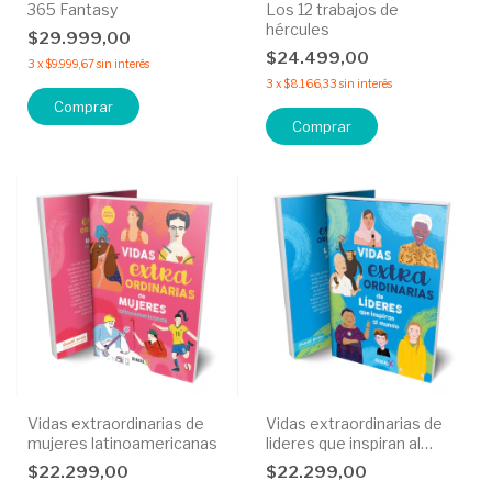
365 Fantasy
Los 12 trabajos de
hércules
$29.999,00
$24.499,00
3
x
$9.999,67
sin interés
3
x
$8.166,33
sin interés
Vidas extraordinarias de
Vidas extraordinarias de
mujeres latinoamericanas
lideres que inspiran al
mundo
$22.299,00
$22.299,00