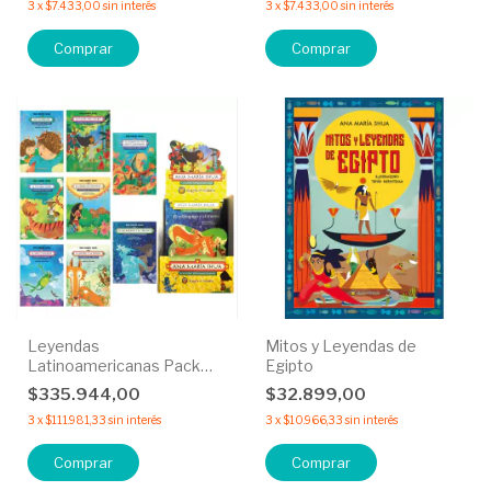
3
x
$7.433,00
sin interés
3
x
$7.433,00
sin interés
Leyendas
Mitos y Leyendas de
Latinoamericanas Pack
Egipto
56u
$335.944,00
$32.899,00
3
x
$111.981,33
sin interés
3
x
$10.966,33
sin interés