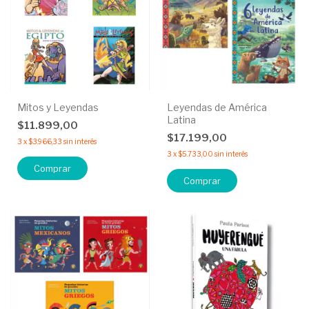
Mitos y Leyendas
Leyendas de América
Latina
$11.899,00
$17.199,00
3
x
$3.966,33
sin interés
3
x
$5.733,00
sin interés
Comprar
Comprar