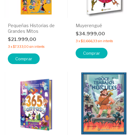
Pequeñas Historias de
Muyerengué
Grandes Mitos
$34.999,00
$21.999,00
3
x
$11.666,33
sin interés
3
x
$7.333,00
sin interés
Comprar