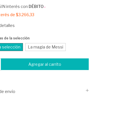
SIN interés con
DÉBITO
nterés de
$3.266,33
detalles
as de la selección
la selección
La magia de Messi
de envío