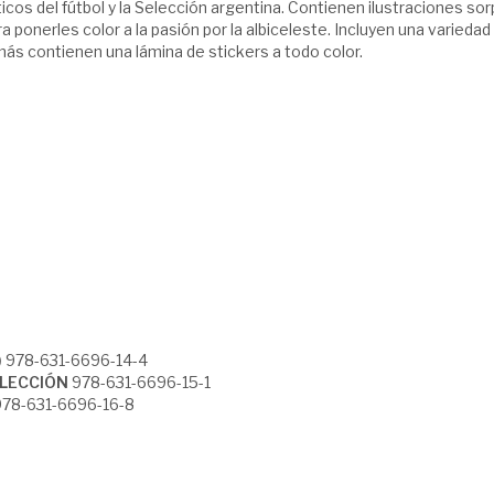
cos del fútbol y la Selección argentina. Contienen ilustraciones s
 ponerles color a la pasión por la albiceleste. Incluyen una varied
más contienen una lámina de stickers a todo color.
)
978-631-6696-14-4
ELECCIÓN
978-631-6696-15-1
978-631-6696-16-8