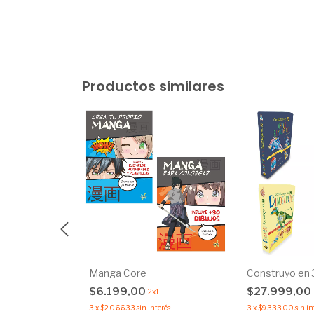
Productos similares
del Cuerpo
Manga Core
Construyo en
$6.199,00
$27.999,00
2x1
3
x
$2.066,33
sin interés
3
x
$9.333,00
sin in