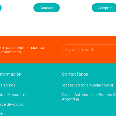
Comprar
Comprar
bite para conocer nuestras
s novedades
nformación
Contactános
es somos
redes@editorialguadal.com.ar
tas Frecuentes
Ciudad Autonoma de Buenos Ai
Argentina.
ca de devolución
cto