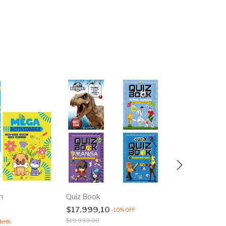
n
Quiz Book
La Evolución d
Tierra
$17.999,10
-
10
%
OFF
$29.999,0
$19.999,00
terés