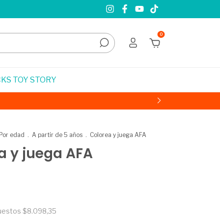
0
KS TOY STORY
Por edad
.
A partir de 5 años
.
Colorea y juega AFA
a y juega AFA
puestos
$8.098,35