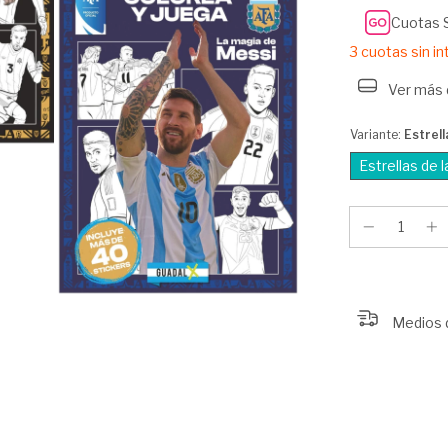
Cuotas 
3
cuotas sin i
Ver más 
Variante:
Estrell
Estrellas de 
Medios 