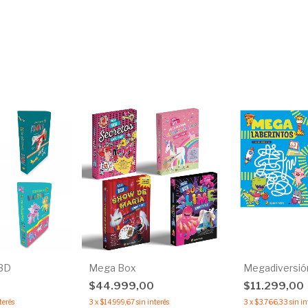
 3D
Mega Box
Megadiversió
$44.999,00
$11.299,00
terés
3
x
$14.999,67
sin interés
3
x
$3.766,33
sin in