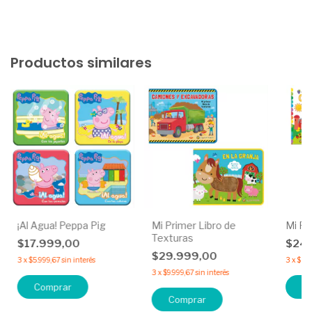
Productos similares
¡Al Agua! Peppa Pig
Mi Primer Libro de
Mi Pr
Texturas
$17.999,00
$24
$29.999,00
3
x
$5.999,67
sin interés
3
x
$8.
3
x
$9.999,67
sin interés
Comprar
C
Comprar