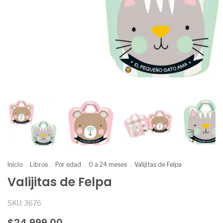
Inicio
.
Libros
.
Por edad
.
0 a 24 meses
.
Valijitas de Felpa
Valijitas de Felpa
SKU:
3676
$24.999,00