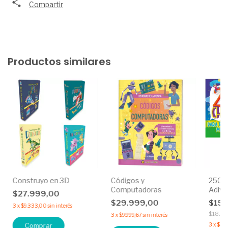
Compartir
Productos similares
Construyo en 3D
Códigos y
250 C
Computadoras
Adivi
$27.999,00
Traba
$29.999,00
$15.
3
x
$9.333,00
sin interés
$18.5
3
x
$9.999,67
sin interés
Comprar
3
x
$5.0