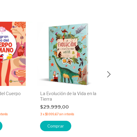
 del Cuerpo
La Evolución de la Vida en la
Códigos y C
Tierra
$29.999,0
0
$29.999,00
3
x
$9.999,67
sin in
nterés
3
x
$9.999,67
sin interés