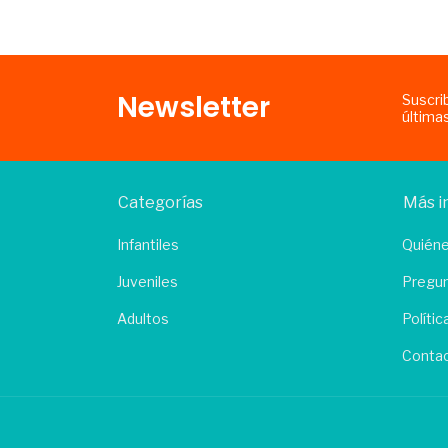
Newsletter
Suscri
última
Categorías
Más i
Infantiles
Quién
Juveniles
Pregun
Adultos
Políti
Conta