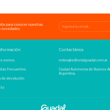
bite para conocer nuestras
s novedades
nformación
Contactános
es somos
redes@editorialguadal.com.ar
tas Frecuentes
Ciudad Autonoma de Buenos Ai
Argentina.
ca de devolución
cto