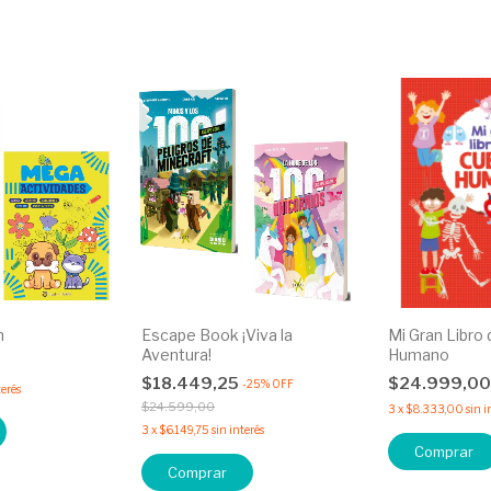
n
Escape Book ¡Viva la
Mi Gran Libro
Aventura!
Humano
$18.449,25
$24.999,0
-
25
%
OFF
terés
$24.599,00
3
x
$8.333,00
sin i
3
x
$6.149,75
sin interés
Comprar