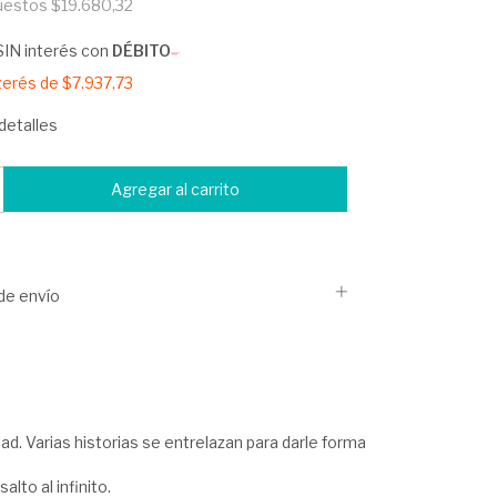
puestos
$19.680,32
SIN interés con
DÉBITO
nterés de
$7.937,73
detalles
de envío
dad. Varias historias se entrelazan para darle forma
lto al infinito.