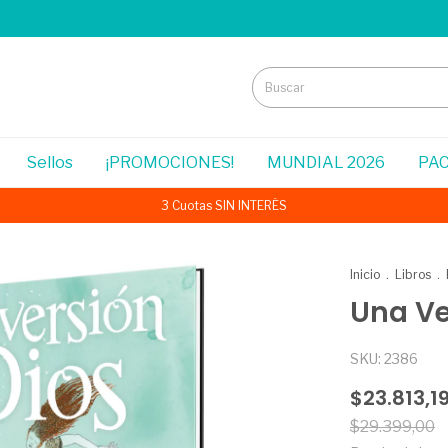
Sellos
¡PROMOCIONES!
MUNDIAL 2026
PAC
3 Cuotas SIN INTERÉS
Inicio
.
Libros
.
Una Ve
SKU:
2386
$23.813,1
$29.399,00