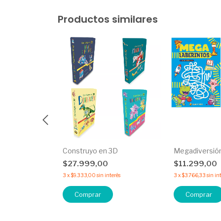
Productos similares
unior
Construyo en 3D
Megadiversió
$27.999,00
$11.299,00
25
%
OFF
3
x
$9.333,00
sin interés
3
x
$3.766,33
sin in
erés
Comprar
Comprar