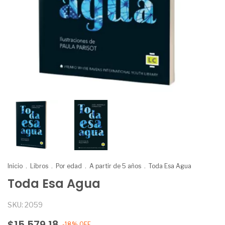
Inicio
.
Libros
.
Por edad
.
A partir de 5 años
.
Toda Esa Agua
Toda Esa Agua
SKU:
2059
$15.579,18
-
18
%
OFF