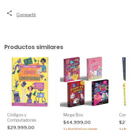
Compartir
Productos similares
Códigos y
Mega Box
Const
Computadoras
$44.999,00
$27.
$29.999,00
3
x
$14.999,67
sin interés
3
x
$9.