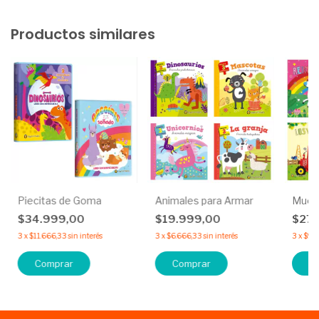
Productos similares
Piecitas de Goma
Animales para Armar
Muev
$34.999,00
$19.999,00
$27.
3
x
$11.666,33
sin interés
3
x
$6.666,33
sin interés
3
x
$9.
Comprar
Comprar
C