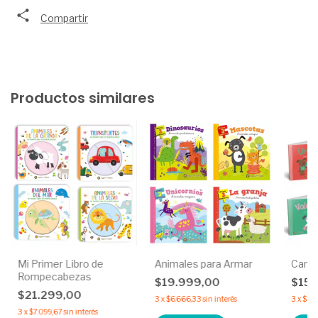
Compartir
Productos similares
Mi Primer Libro de
Animales para Armar
Camin
Rompecabezas
$19.999,00
$15.
$21.299,00
3
x
$6.666,33
sin interés
3
x
$5.1
3
x
$7.099,67
sin interés