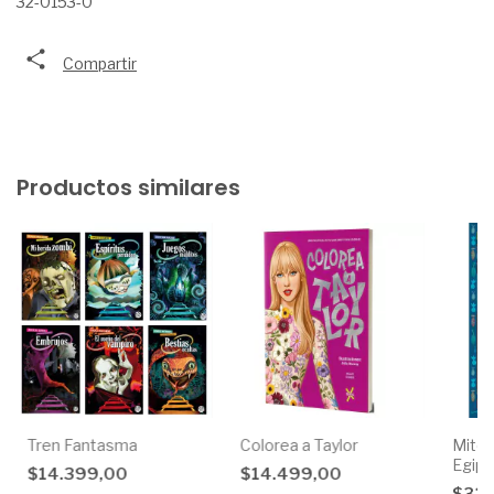
32-0153-0
Compartir
Productos similares
Tren Fantasma
Colorea a Taylor
Mitos
Egipt
$14.399,00
$14.499,00