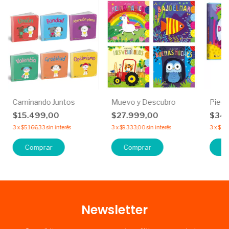
Caminando Juntos
Muevo y Descubro
Pieci
$15.499,00
$27.999,00
$34
3
x
$5.166,33
sin interés
3
x
$9.333,00
sin interés
3
x
$11.
Comprar
Comprar
C
Newsletter