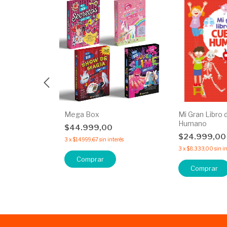
unior
Mega Box
Mi Gran Libro 
Humano
$44.999,00
25
%
OFF
$24.999,0
3
x
$14.999,67
sin interés
3
x
$8.333,00
sin i
erés
Comprar