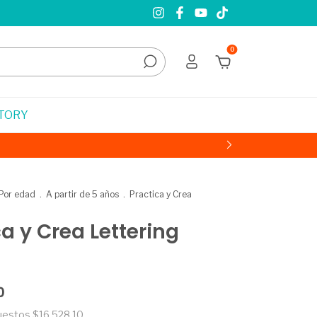
0
STORY
Por edad
.
A partir de 5 años
.
Practica y Crea
ca y Crea Lettering
0
puestos
$16.528,10