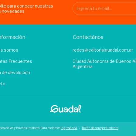
bite para conocer nuestras
s novedades
nformación
Contactános
es somos
redes@editorialguadal.com.ar
tas Frecuentes
Ciudad Autonoma de Buenos Ai
Argentina.
ca de devolución
cto
nsa de las y los consumidores. Para reclamos
ingresá acá.
/
Botón de arrepentimiento