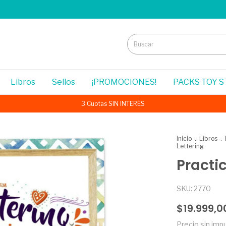
Libros
Sellos
¡PROMOCIONES!
PACKS TOY 
3 Cuotas SIN INTERÉS
Inicio
.
Libros
.
Lettering
Practi
SKU:
2770
$19.999,0
Precio sin im