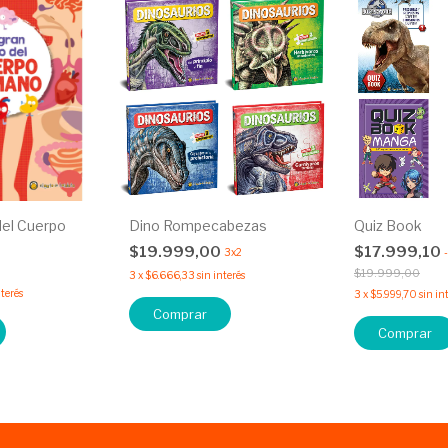
del Cuerpo
Dino Rompecabezas
Quiz Book
$19.999,00
$17.999,10
3x2
-
0
$19.999,00
3
x
$6.666,33
sin interés
nterés
3
x
$5.999,70
sin in
Comprar
Comprar