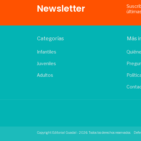
Newsletter
Suscri
última
Categorías
Más i
Infantiles
Quién
Juveniles
Pregun
Adultos
Políti
Conta
Copyright Editorial Guadal - 2026. Todos los derechos reservados.
Defe