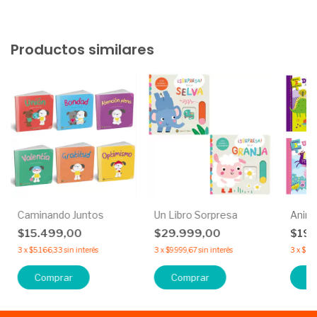
Productos similares
Caminando Juntos
Un Libro Sorpresa
Anima
$15.499,00
$29.999,00
$19.
3
x
$5.166,33
sin interés
3
x
$9.999,67
sin interés
3
x
$6.
Comprar
Comprar
C