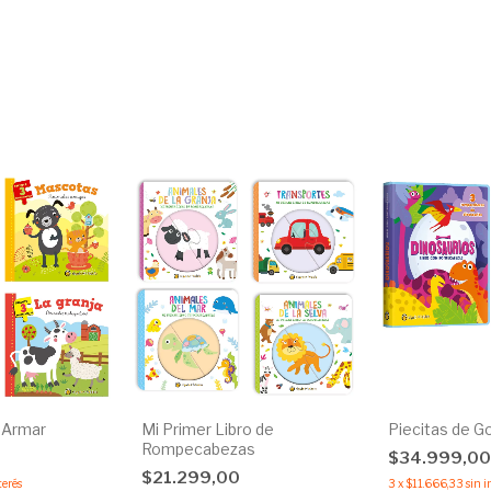
 Armar
Mi Primer Libro de
Piecitas de 
Rompecabezas
$34.999,0
$21.299,00
terés
3
x
$11.666,33
sin i