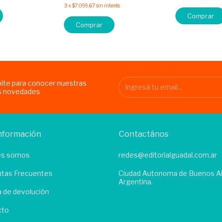
3
x
$7.099,67
sin interés
Comprar
Comprar
bite para conocer nuestras
s novedades
nformación
Contactános
es somos
redes@editorialguadal.com.ar
tas Frecuentes
Ciudad Autonoma de Buenos Ai
Argentina.
ca de devolución
cto