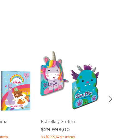
Goma
Estrella y Grufito
101 Palabras
0
$29.999,00
$16.727,18
-
$20.399,00
nterés
3
x
$9.999,67
sin interés