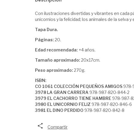
Descripción
Con ilustraciones divertidas y vibrantes en cada p
unicornios y la felicidad; los animales de la selva 
Tapa Dura.
Páginas:
20.
Edad recomendada:
+4 años.
Tamaño aproximado:
20x17cm.
Peso aproximado:
270g.
ISBN:
CO 1061 COLECCIÓN PEQUEÑOS AMIGOS
978-
3978 LA GRAN CARRERA
978-987-820-844-2
3979 EL CACHORRO TIENE HAMBRE
978-987-8
3980 EL UNICORNIO FELIZ
978-987-820-846-6
3981 EL DINO PERDIDO
978-987-820-842-8
Compartir