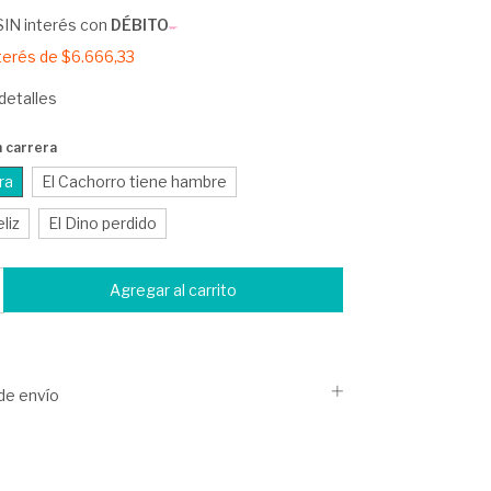
SIN interés con
DÉBITO
nterés de
$6.666,33
detalles
n carrera
ra
El Cachorro tiene hambre
eliz
El Dino perdido
de envío