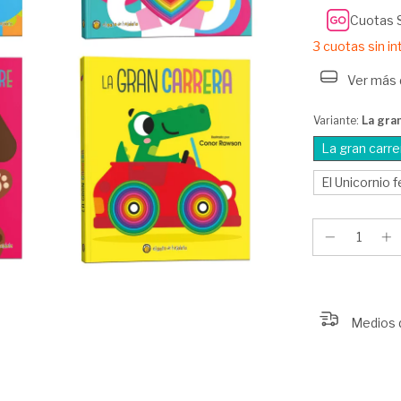
Cuotas 
3
cuotas sin i
Ver más 
Variante:
La gra
La gran carre
El Unicornio f
Medios 