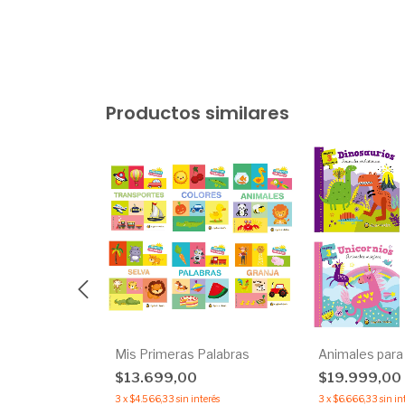
Productos similares
culo
Mis Primeras Palabras
Animales para
$13.699,00
$19.999,00
rés
3
x
$4.566,33
sin interés
3
x
$6.666,33
sin in