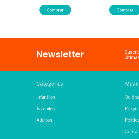
Comprar
Comprar
Newsletter
Suscri
última
Categorías
Más i
Infantiles
Quién
Juveniles
Pregun
Adultos
Políti
Conta