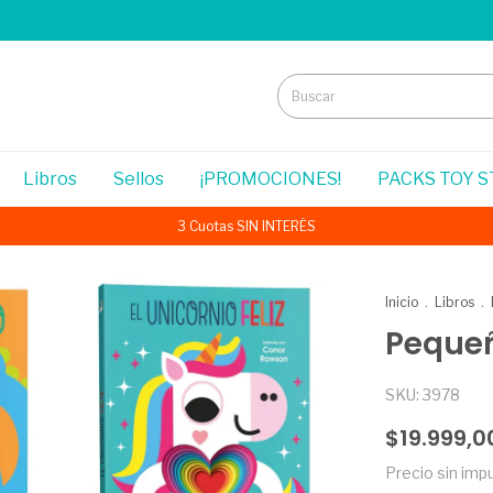
Libros
Sellos
¡PROMOCIONES!
PACKS TOY 
3 Cuotas SIN INTERÉS
Inicio
.
Libros
.
Peque
SKU:
3978
$19.999,0
Precio sin im