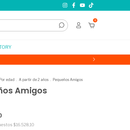
0
STORY
Por edad
.
A partir de 2 años
.
Pequeños Amigos
ños Amigos
0
puestos
$16.528,10