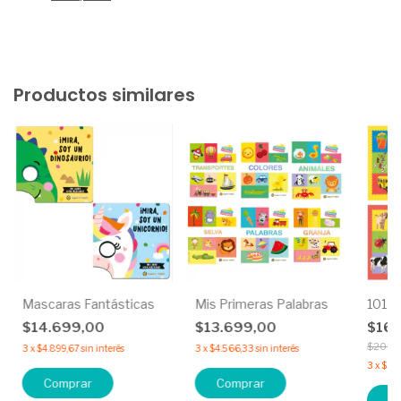
Productos similares
Mascaras Fantásticas
Mis Primeras Palabras
101 P
$14.699,00
$13.699,00
$16.
$20.3
3
x
$4.899,67
sin interés
3
x
$4.566,33
sin interés
3
x
$5.5
Comprar
Comprar
C