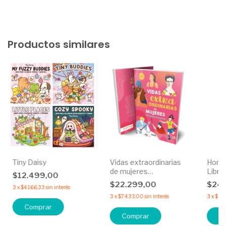
Productos similares
Tiny Daisy
Vidas extraordinarias
Homo 
de mujeres
Libro
$12.499,00
latinoamericanas
$22.299,00
$24
3
x
$4.166,33
sin interés
3
x
$7.433,00
sin interés
3
x
$8.2
Comprar