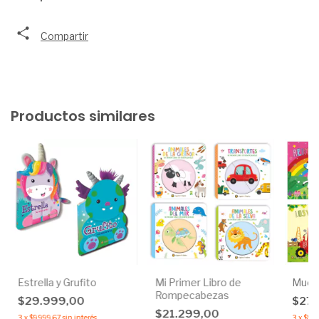
Compartir
Productos similares
Estrella y Grufito
Mi Primer Libro de
Muev
Rompecabezas
$29.999,00
$27.
$21.299,00
3
x
$9.999,67
sin interés
3
x
$9.