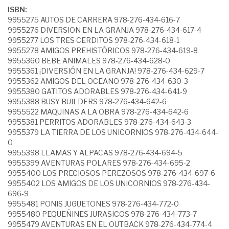
ISBN:
9955275 AUTOS DE CARRERA 978-276-434-616-7
9955276 DIVERSION EN LA GRANJA 978-276-434-617-4
9955277 LOS TRES CERDITOS 978-276-434-618-1
9955278 AMIGOS PREHISTÓRICOS 978-276-434-619-8
9955360 BEBE ANIMALES 978-276-434-628-0
9955361 ¡DIVERSIÓN EN LA GRANJA! 978-276-434-629-7
9955362 AMIGOS DEL OCEANO 978-276-434-630-3
9955380 GATITOS ADORABLES 978-276-434-641-9
9955388 BUSY BUILDERS 978-276-434-642-6
9955522 MAQUINAS A LA OBRA 978-276-434-642-6
9955381 PERRITOS ADORABLES 978-276-434-643-3
9955379 LA TIERRA DE LOS UNICORNIOS 978-276-434-644-
0
9955398 LLAMAS Y ALPACAS 978-276-434-694-5
9955399 AVENTURAS POLARES 978-276-434-695-2
9955400 LOS PRECIOSOS PEREZOSOS 978-276-434-697-6
9955402 LOS AMIGOS DE LOS UNICORNIOS 978-276-434-
696-9
9955481 PONIS JUGUETONES 978-276-434-772-0
9955480 PEQUEÑINES JURASICOS 978-276-434-773-7
9955479 AVENTURAS EN EL OUTBACK 978-276-434-774-4