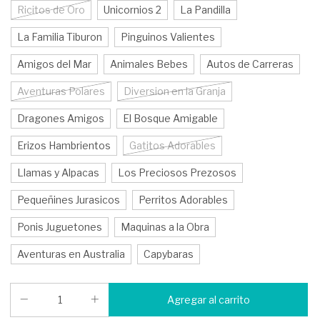
Ricitos de Oro
Unicornios 2
La Pandilla
La Familia Tiburon
Pinguinos Valientes
Amigos del Mar
Animales Bebes
Autos de Carreras
Aventuras Polares
Diversion en la Granja
Dragones Amigos
El Bosque Amigable
Erizos Hambrientos
Gatitos Adorables
Llamas y Alpacas
Los Preciosos Prezosos
Pequeñines Jurasicos
Perritos Adorables
Ponis Juguetones
Maquinas a la Obra
Aventuras en Australia
Capybaras