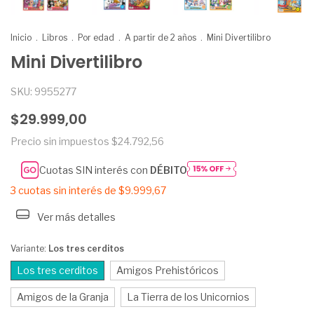
Inicio
.
Libros
.
Por edad
.
A partir de 2 años
.
Mini Divertilibro
Mini Divertilibro
SKU:
9955277
$29.999,00
Precio sin impuestos
$24.792,56
Cuotas SIN interés con
DÉBITO
3
cuotas sin interés de
$9.999,67
Ver más detalles
Variante:
Los tres cerditos
Los tres cerditos
Amigos Prehistóricos
Amigos de la Granja
La Tierra de los Unicornios