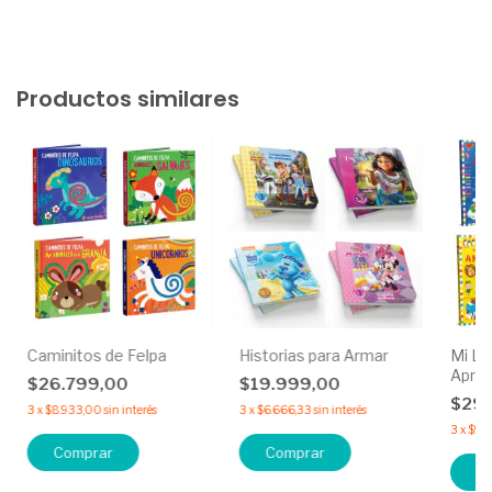
Productos similares
Caminitos de Felpa
Historias para Armar
Mi Li
Apre
$26.799,00
$19.999,00
$29
3
x
$8.933,00
sin interés
3
x
$6.666,33
sin interés
3
x
$9.8
Comprar
Comprar
C