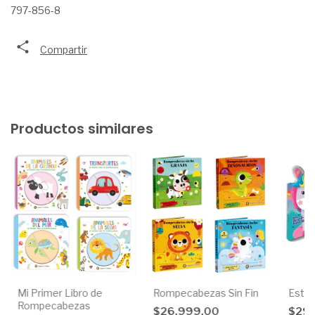
797-856-8
Compartir
Productos similares
Mi Primer Libro de
Rompecabezas Sin Fin
Estrel
Rompecabezas
$26.999,00
$29