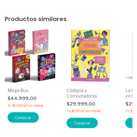
Productos similares
Mega Box
Códigos y
La Ev
Computadoras
en la 
$44.999,00
$29.999,00
$29
3
x
$14.999,67
sin interés
3
x
$9.999,67
sin interés
3
x
$9.9
Comprar