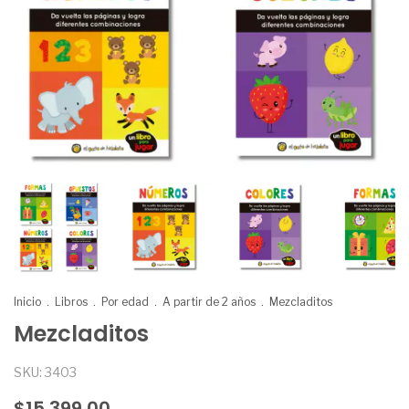
Inicio
.
Libros
.
Por edad
.
A partir de 2 años
.
Mezcladitos
Mezcladitos
SKU:
3403
$15.399,00