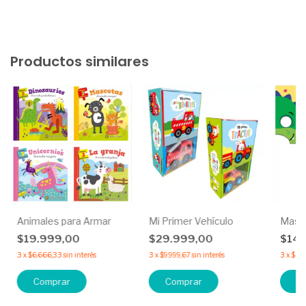
Productos similares
Animales para Armar
Mi Primer Vehículo
Masca
$19.999,00
$29.999,00
$14.
3
x
$6.666,33
sin interés
3
x
$9.999,67
sin interés
3
x
$4.8
Comprar
Comprar
C