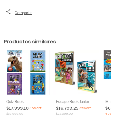
Compartir
Productos similares
Quiz Book
Escape Book Junior
Mang
$17.999,10
$16.799,25
$6.1
-
10
%
OFF
-
25
%
OFF
$19.999,00
$22.399,00
3
x
$2.