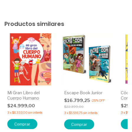
Productos similares
Mi Gran Libro del
Escape Book Junior
Códig
Cuerpo Humano
Comp
$16.799,25
-
25
%
OFF
$24.999,00
$29
$22.399,00
3
x
$8.333,00
sin interés
3
x
$9.9
3
x
$5.599,75
sin interés
Comprar