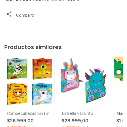
Compartir
Productos similares
Rompecabezas Sin Fin
Estrella y Grufito
Masca
$26.999,00
$29.999,00
$14.