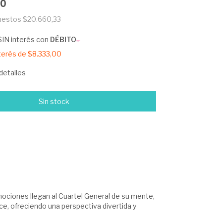
00
puestos
$20.660,33
SIN interés con
DÉBITO
nterés de
$8.333,00
detalles
ociones llegan al Cuartel General de su mente,
ece, ofreciendo una perspectiva divertida y