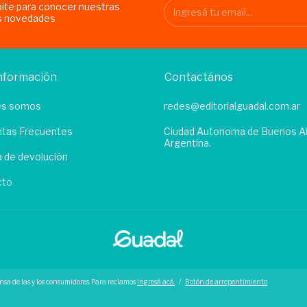
bite para conocer nuestras
s novedades
nformación
Contactános
es somos
redes@editorialguadal.com.ar
tas Frecuentes
Ciudad Autonoma de Buenos Ai
Argentina.
ca de devolución
cto
nsa de las y los consumidores. Para reclamos
ingresá acá.
/
Botón de arrepentimiento