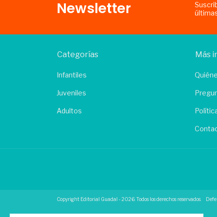
Newsletter
Suscri
última
Categorías
Más i
Infantiles
Quién
Juveniles
Pregun
Adultos
Políti
Conta
Copyright Editorial Guadal - 2026. Todos los derechos reservados.
Defe