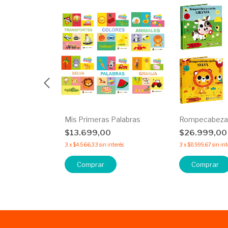
oma
Mis Primeras Palabras
Rompecabezas
$13.699,00
$26.999,0
terés
3
x
$4.566,33
sin interés
3
x
$8.999,67
sin int
Comprar
Comprar