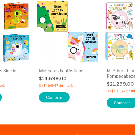
 Sin Fin
Mascaras Fantásticas
Mi Primer Lib
Rompecabez
0
$14.699,00
$21.299,00
erés
3
x
$4.899,67
sin interés
3
x
$7.099,67
sin in
Comprar
Comprar