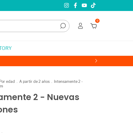
0
STORY
Por edad
.
A partir de 2 años
.
Intensamente 2 -
es
amente 2 - Nuevas
ones