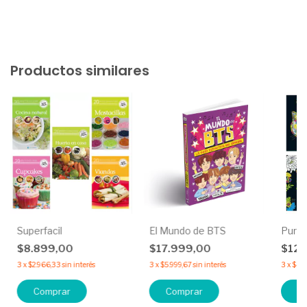
Productos similares
Superfacil
El Mundo de BTS
Puro 
$8.899,00
$17.999,00
$12.
3
x
$2.966,33
sin interés
3
x
$5.999,67
sin interés
3
x
$4.0
Comprar
C