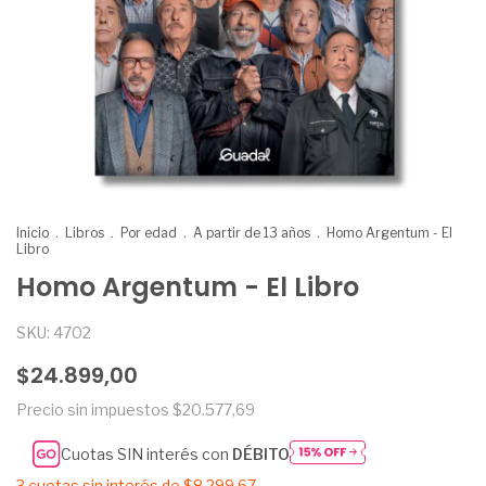
Inicio
.
Libros
.
Por edad
.
A partir de 13 años
.
Homo Argentum - El
Libro
Homo Argentum - El Libro
SKU:
4702
$24.899,00
Precio sin impuestos
$20.577,69
Cuotas SIN interés con
DÉBITO
3
cuotas sin interés de
$8.299,67