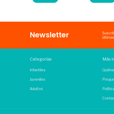
Newsletter
Suscri
última
Categorías
Más i
Infantiles
Quién
Juveniles
Pregun
Adultos
Políti
Conta