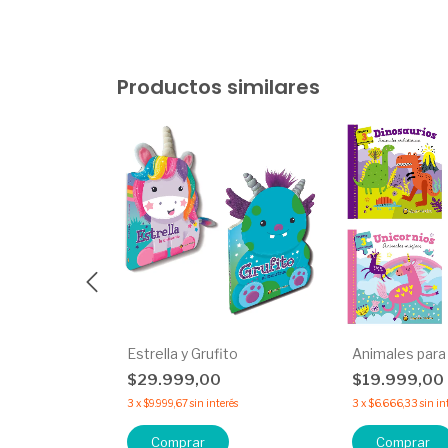
Productos similares
oma
Estrella y Grufito
Animales para
$29.999,00
$19.999,00
terés
3
x
$9.999,67
sin interés
3
x
$6.666,33
sin in
Comprar
Comprar