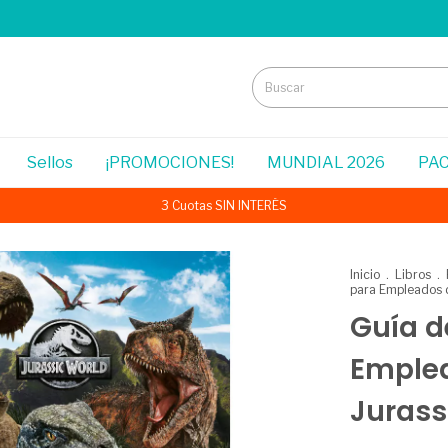
Sellos
¡PROMOCIONES!
MUNDIAL 2026
PAC
3 Cuotas SIN INTERÉS
Inicio
.
Libros
.
para Empleados d
Guía d
Emplea
Jurass