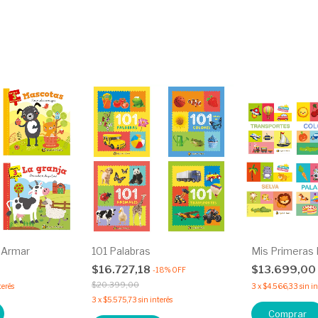
 Armar
101 Palabras
Mis Primeras 
$16.727,18
$13.699,00
-
18
%
OFF
$20.399,00
terés
3
x
$4.566,33
sin i
3
x
$5.575,73
sin interés
Comprar