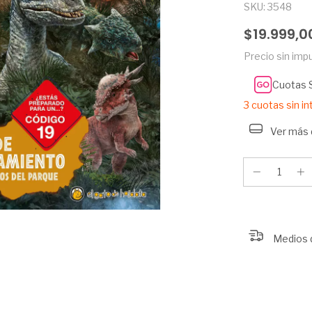
SKU:
3548
$19.999,0
Precio sin im
Cuotas 
3
cuotas sin i
Ver más 
Medios 