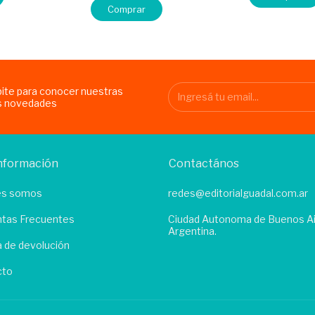
Comprar
bite para conocer nuestras
s novedades
nformación
Contactános
es somos
redes@editorialguadal.com.ar
tas Frecuentes
Ciudad Autonoma de Buenos Ai
Argentina.
ca de devolución
cto