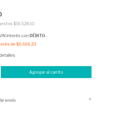
0
puestos
$16.528,10
SIN interés con
DÉBITO
nterés de
$6.666,33
detalles
de envío