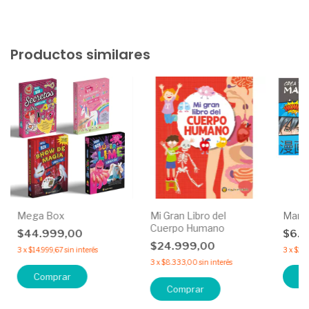
Productos similares
Mega Box
Mi Gran Libro del
Mang
Cuerpo Humano
$44.999,00
$6.1
$24.999,00
3
x
$14.999,67
sin interés
3
x
$2.
3
x
$8.333,00
sin interés
Comprar
C