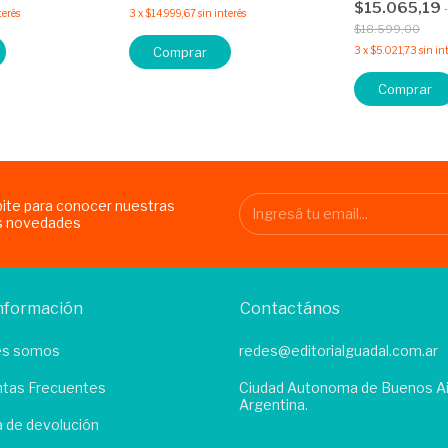
$15.065,19
-
terés
3
x
$14.999,67
sin interés
$18.599,00
Comprar
3
x
$5.021,73
sin in
Comprar
bite para conocer nuestras
s novedades
nformación
Contactános
es somos
redes@editorialguadal.com.ar
tas Frecuentes
Ciudad Autonoma de Buenos Ai
Argentina.
ca de devolución