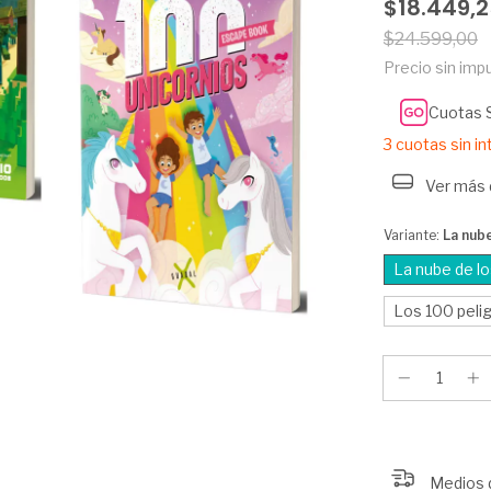
$18.449,
$24.599,00
Precio sin im
Cuotas 
3
cuotas sin i
Ver más 
Variante:
La nube
La nube de lo
Los 100 peli
Medios 