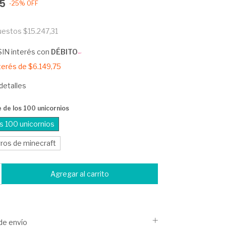
25
-
25
%
OFF
puestos
$15.247,31
SIN interés con
DÉBITO
nterés de
$6.149,75
detalles
 de los 100 unicornios
s 100 unicornios
gros de minecraft
de envío