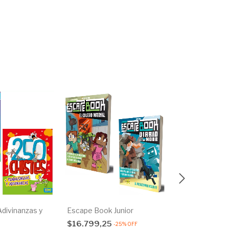
Adivinanzas y
Escape Book Junior
Quiz Book
$16.799,25
$17.999,10
-
25
%
OFF