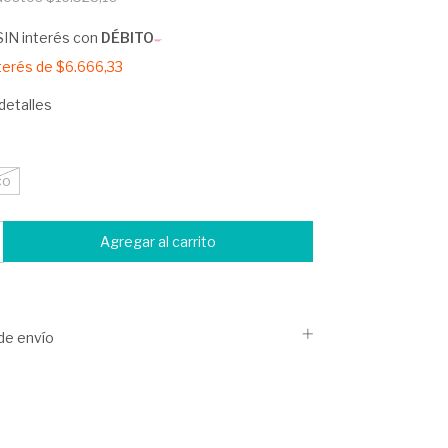
SIN interés con
DÉBITO
nterés de
$6.666,33
detalles
co
de envío