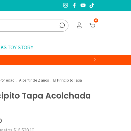
0
KS TOY STORY
Por edad
.
A partir de 2 años
.
El Principito Tapa
ncipito Tapa Acolchada
0
puestos
$16.528,10