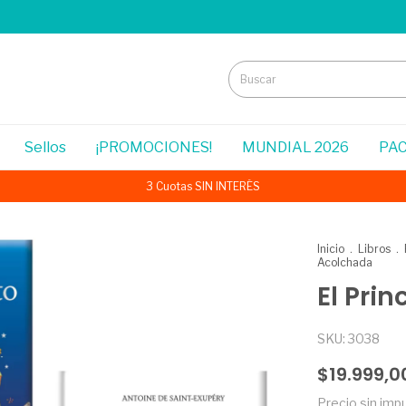
Sellos
¡PROMOCIONES!
MUNDIAL 2026
PAC
3 Cuotas SIN INTERÉS
Inicio
.
Libros
.
Acolchada
El Pri
SKU:
3038
$19.999,0
Precio sin im