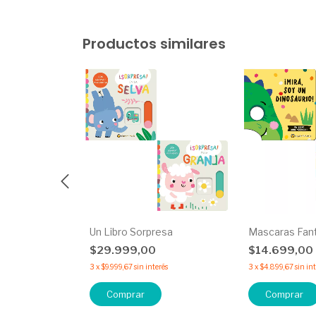
Productos similares
o de
Un Libro Sorpresa
Mascaras Fan
s
$29.999,00
$14.699,00
3
x
$9.999,67
sin interés
3
x
$4.899,67
sin in
erés
Comprar
Comprar