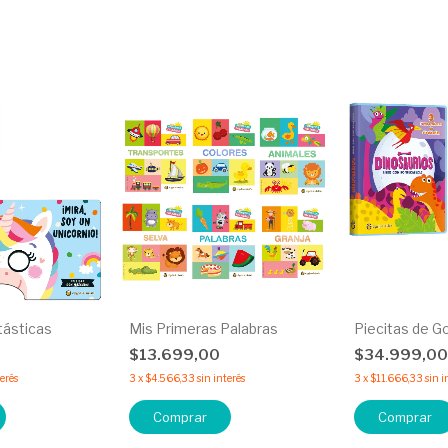
tásticas
Mis Primeras Palabras
Piecitas de 
$13.699,00
$34.999,0
terés
3
x
$4.566,33
sin interés
3
x
$11.666,33
sin i
Comprar
Comprar