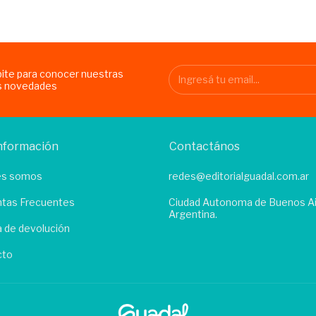
bite para conocer nuestras
s novedades
nformación
Contactános
es somos
redes@editorialguadal.com.ar
tas Frecuentes
Ciudad Autonoma de Buenos Ai
Argentina.
ca de devolución
cto