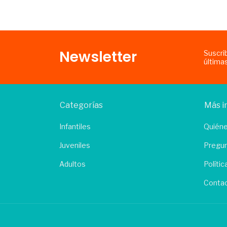
Newsletter
Suscri
última
Categorías
Más i
Infantiles
Quién
Juveniles
Pregun
Adultos
Políti
Conta