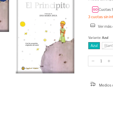
Cuotas 
3
cuotas sin i
Ver más 
Variante:
Azul
Azul
Blan
Medios 