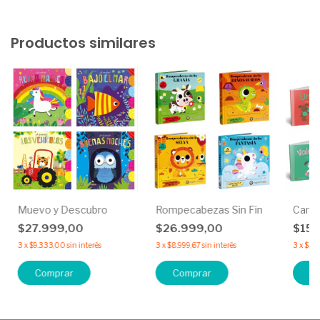
Productos similares
Muevo y Descubro
Rompecabezas Sin Fin
Camin
$27.999,00
$26.999,00
$15.
3
x
$9.333,00
sin interés
3
x
$8.999,67
sin interés
3
x
$5.1
Comprar
Comprar
C