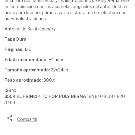
escritora Ana María Shua y las ilustraciones de Poly Bernatene
en combinación con las acuarelas originales del autor. Un libro
único para leer por primera vez o disfrutar de su relectura con
nuevas ilustraciones.
Antoine de Saint-Exupéry
Tapa Dura
Páginas:
120
Edad recomendada:
+4 años.
Tamaño aproximado:
22x24cm
Peso aproximado:
300g
ISBN:
3504 EL PRINCIPITO POR POLY BERNATENE
978-987-820-
371-3
Compartir