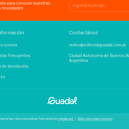
bite para conocer nuestras
s novedades
nformación
Contactános
es somos
redes@editorialguadal.com.ar
tas Frecuentes
Ciudad Autonoma de Buenos Ai
Argentina.
ca de devolución
cto
nsa de las y los consumidores. Para reclamos
ingresá acá.
/
Botón de arrepentimiento