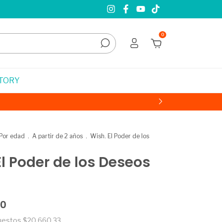
0
STORY
Por edad
.
A partir de 2 años
.
Wish. El Poder de los
El Poder de los Deseos
00
puestos
$20.660,33