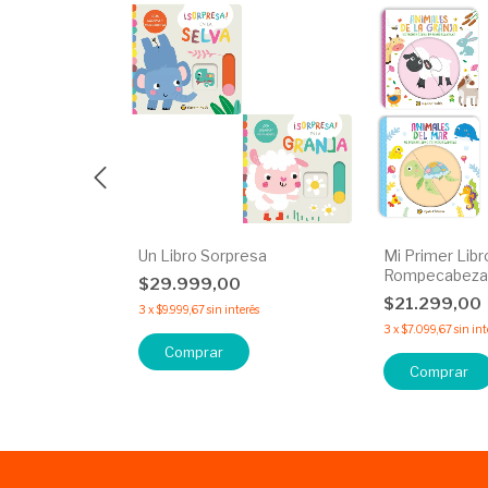
Palabras
Un Libro Sorpresa
Mi Primer Libr
Rompecabeza
$29.999,00
$21.299,00
terés
3
x
$9.999,67
sin interés
3
x
$7.099,67
sin int
Comprar
Comprar