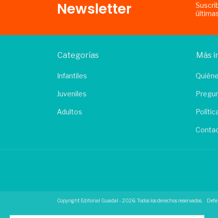
Newsletter
Suscri
última
Categorías
Más i
Infantiles
Quién
Juveniles
Pregun
Adultos
Políti
Conta
Copyright Editorial Guadal - 2026. Todos los derechos reservados.
Defe