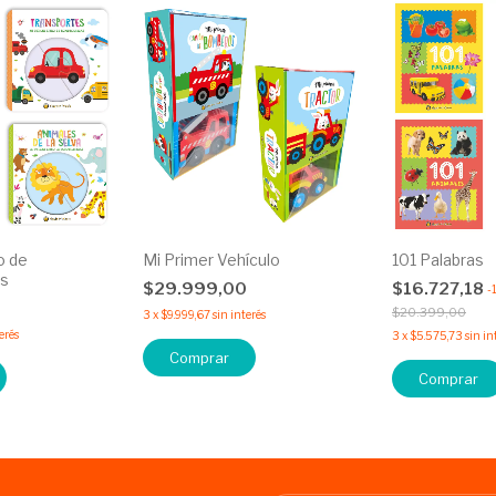
o de
Mi Primer Vehículo
101 Palabras
s
$29.999,00
$16.727,18
-
$20.399,00
3
x
$9.999,67
sin interés
erés
3
x
$5.575,73
sin in
Comprar
Comprar