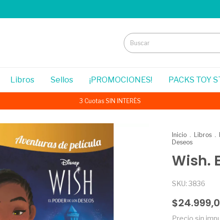
Libros
Sellos
¡PROMOCIONES!
PACKS TOY 
3 Cuotas SIN INTERÉS
Inicio
.
Libros
.
Deseos
Wish. 
SKU:
3836
$24.999,
Precio sin im