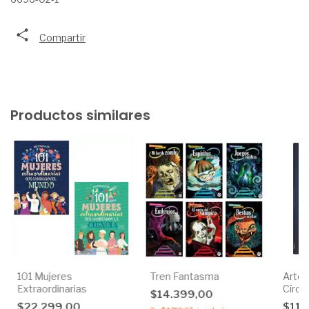
Compartir
Productos similares
101 Mujeres
Tren Fantasma
Arter
Extraordinarias
Círcu
$14.399,00
$22.299,00
$11.