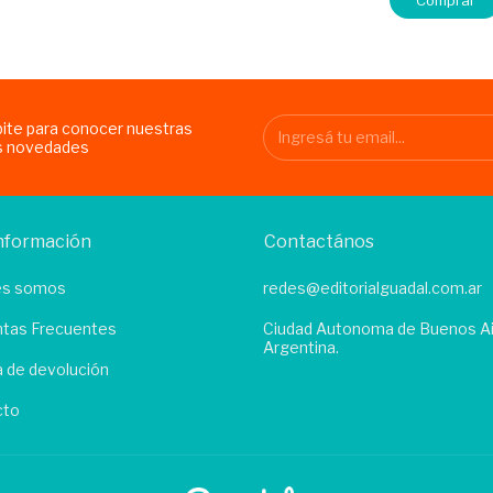
bite para conocer nuestras
s novedades
nformación
Contactános
es somos
redes@editorialguadal.com.ar
tas Frecuentes
Ciudad Autonoma de Buenos Ai
Argentina.
ca de devolución
cto