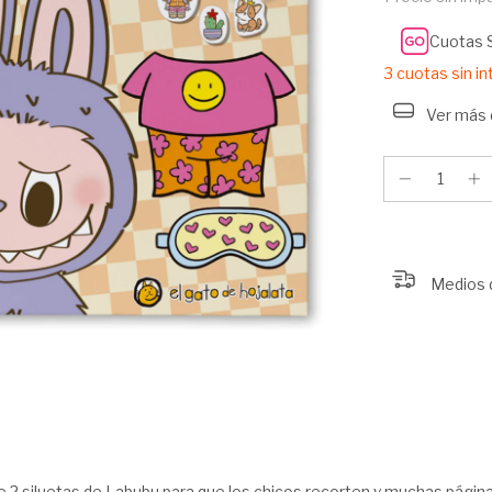
Cuotas 
3
cuotas sin i
Ver más 
Medios 
trae 2 siluetas de Labubu para que los chicos recorten y muchas págin