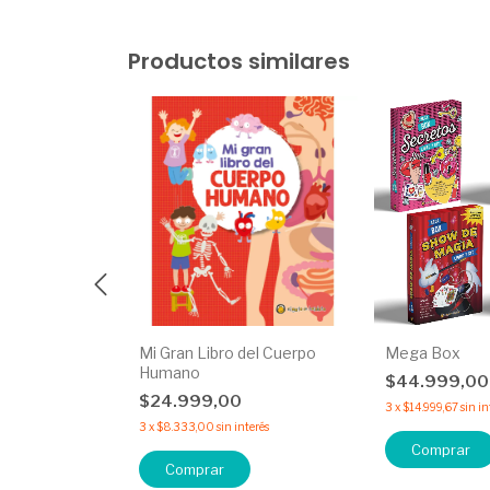
Productos similares
 la Vida en la
Mi Gran Libro del Cuerpo
Mega Box
Humano
$44.999,0
$24.999,00
3
x
$14.999,67
sin in
rés
3
x
$8.333,00
sin interés
Comprar