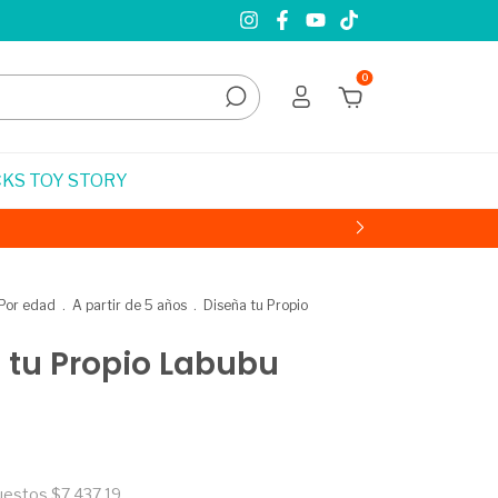
0
KS TOY STORY
Por edad
.
A partir de 5 años
.
Diseña tu Propio
 tu Propio Labubu
puestos
$7.437,19