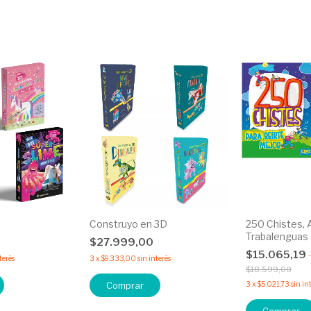
Construyo en 3D
250 Chistes, 
Trabalenguas
0
$27.999,00
$15.065,19
-
terés
3
x
$9.333,00
sin interés
$18.599,00
Comprar
3
x
$5.021,73
sin in
Comprar