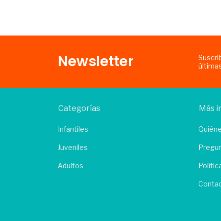
Newsletter
Suscri
última
Categorías
Más i
Infantiles
Quién
Juveniles
Pregun
Adultos
Políti
Conta