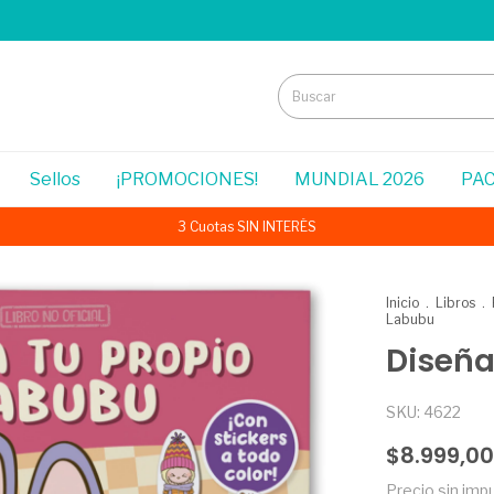
Sellos
¡PROMOCIONES!
MUNDIAL 2026
PAC
3 Cuotas SIN INTERÉS
Inicio
.
Libros
.
Labubu
Diseña
SKU:
4622
$8.999,00
Precio sin im