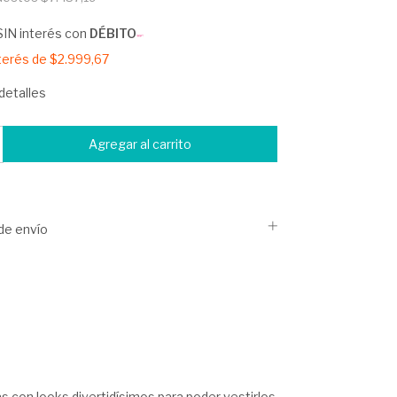
SIN interés con
DÉBITO
nterés de
$2.999,67
detalles
de envío
as con looks divertidísimos para poder vestirlos