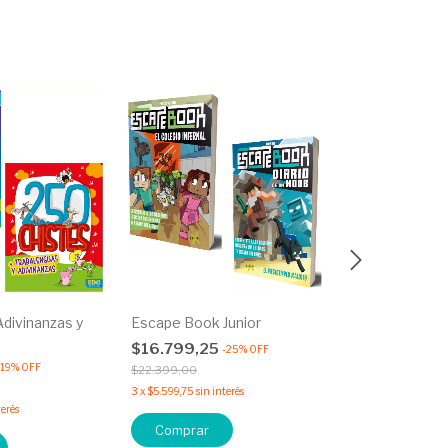
Adivinanzas y
Escape Book Junior
Megadiversi
$16.799,25
$11.299,00
-
25
%
OFF
19
%
OFF
$22.399,00
3
x
$3.766,33
sin i
3
x
$5.599,75
sin interés
terés
Comprar
Comprar