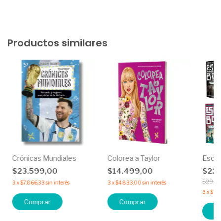
Productos similares
Crónicas Mundiales
Colorea a Taylor
Esca
$23.599,00
$14.499,00
$22.
$29.9
3
x
$7.866,33
sin interés
3
x
$4.833,00
sin interés
3
x
$7.4
C