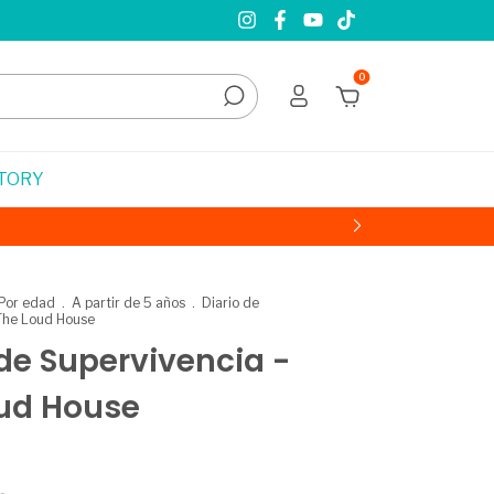
0
STORY
Por edad
.
A partir de 5 años
.
Diario de
 The Loud House
 de Supervivencia -
ud House