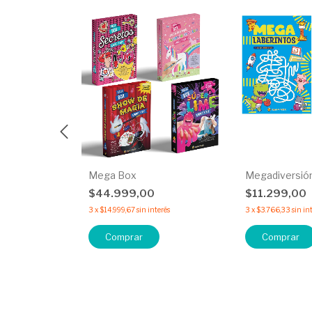
iva la
Mega Box
Megadiversió
$44.999,00
$11.299,00
25
%
OFF
3
x
$14.999,67
sin interés
3
x
$3.766,33
sin in
erés
Comprar
Comprar