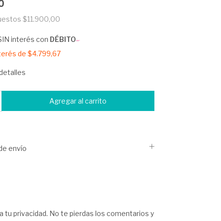
0
puestos
$11.900,00
SIN interés con
DÉBITO
nterés de
$4.799,67
detalles
de envío
 a tu privacidad. No te pierdas los comentarios y