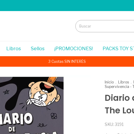
Libros
Sellos
¡PROMOCIONES!
PACKS TOY 
3 Cuotas SIN INTERÉS
Inicio
.
Libros
.
Supervivencia -
Diario
The Lo
SKU:
3191