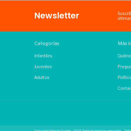
Newsletter
Suscri
última
Categorías
Más i
Infantiles
Quién
Juveniles
Pregun
Adultos
Políti
Conta
Copyright Editorial Guadal - 2026. Todos los derechos reservados.
Defe