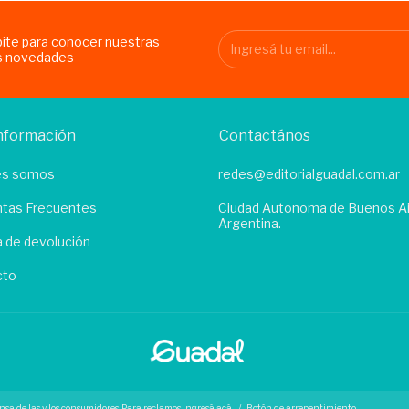
bite para conocer nuestras
s novedades
nformación
Contactános
es somos
redes@editorialguadal.com.ar
tas Frecuentes
Ciudad Autonoma de Buenos Ai
Argentina.
ca de devolución
cto
nsa de las y los consumidores. Para reclamos
ingresá acá.
/
Botón de arrepentimiento