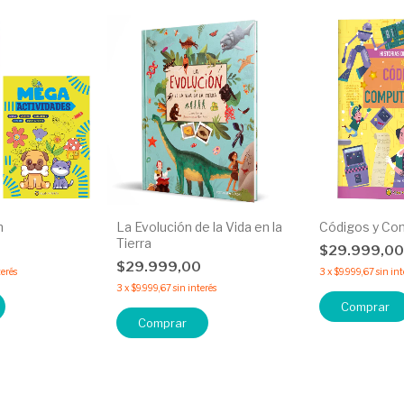
n
La Evolución de la Vida en la
Códigos y Co
Tierra
$29.999,0
$29.999,00
terés
3
x
$9.999,67
sin int
3
x
$9.999,67
sin interés