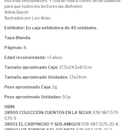
historias desopilantes. Y cobran vida a través de las palabras
para que todos los lectores las disfruten.
Adela Basch
Ilustrados por Leo Arias
Exhibidor: En caja exhibidora de 40 unidades.
Tapa Blanda.
Páginas:
8.
Edad recomendada:
+3 años.
Tamaño aproximado Caja:
17.5x24.5x8.5cm
Tamaño aproximado Unidades:
17x24cm
Peso aproximado Caja:
2g
Peso aproximado Unidades:
50g
ISBN:
28900 COLECCIÓN CUENTOS EN LA SELVA
978-987-579-
570-9
28901 EL CARPINCHO Y SUS AMIGOS
978-987-1175-20-8
28902 LOS ZORROS Y EL GIGANTE
978-987-1175-13-0