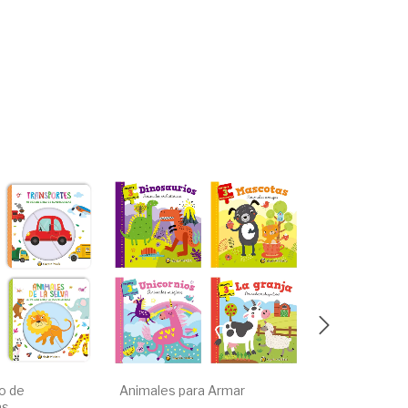
ro de
Animales para Armar
Muevo y Des
as