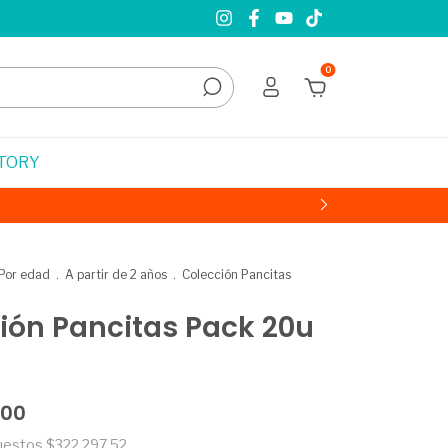
0
STORY
Por edad
.
A partir de 2 años
.
Colección Pancitas
ión Pancitas Pack 20u
,00
puestos
$322.297,52