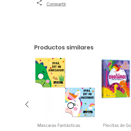
Compartir
Productos similares
ntos
Mascaras Fantásticas
Piecitas de G