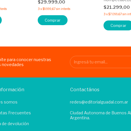
0
$29.999,00
$21.299,00
nterés
3
x
$9.999,67
sin interés
3
x
$7.099,67
sin in
Comprar
Comprar
bite para conocer nuestras
s novedades
nformación
Contactános
es somos
redes@editorialguadal.com.ar
tas Frecuentes
Ciudad Autonoma de Buenos Ai
Argentina.
ca de devolución