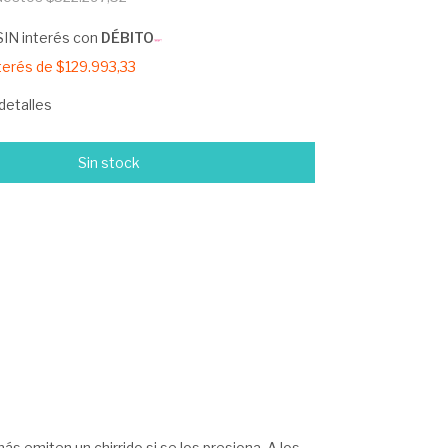
SIN interés con
DÉBITO
nterés de
$129.993,33
detalles
s emiten un chirrido si se los presiona. A los