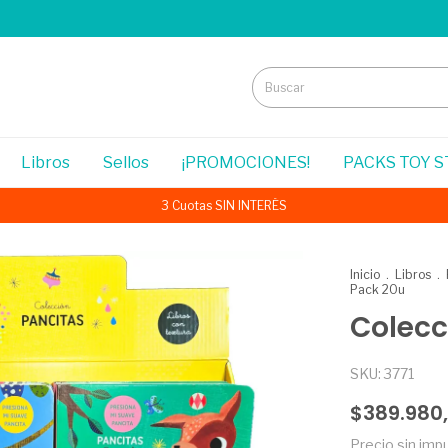
Libros
Sellos
¡PROMOCIONES!
PACKS TOY 
3 Cuotas SIN INTERÉS
Inicio
.
Libros
.
Pack 20u
Colecc
SKU:
3771
$389.980
Precio sin im