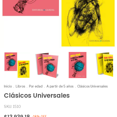
Inicio
.
Libros
.
Por edad
.
A partir de 5 años
.
Clásicos Universales
Clásicos Universales
SKU:
1510
$13.939,18
-
18
%
OFF