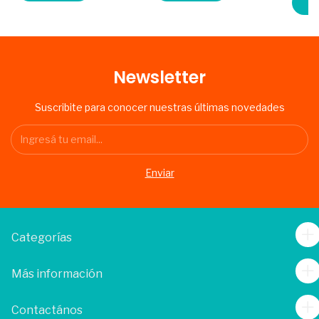
C
Newsletter
Suscribite para conocer nuestras últimas novedades
Categorías
Más información
Contactános