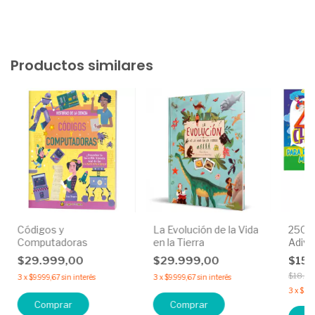
Productos similares
Códigos y
La Evolución de la Vida
250 C
Computadoras
en la Tierra
Adivi
Traba
$29.999,00
$29.999,00
$15.
$18.5
3
x
$9.999,67
sin interés
3
x
$9.999,67
sin interés
3
x
$5.0